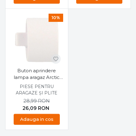
10%
Buton aprindere
lampa aragaz Arctic
Beko
PIESE PENTRU
ARAGAZE ȘI PLITE
28,99
RON
26,09
RON
Adauga in cos