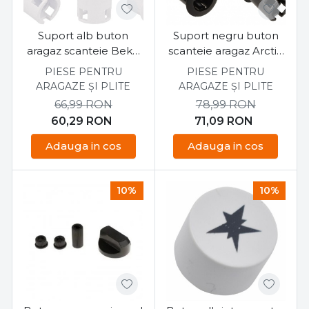
Suport alb buton
Suport negru buton
aragaz scanteie Beko
scanteie aragaz Arctic
Arctic set 6 buc
Beko set 4 buc
PIESE PENTRU
PIESE PENTRU
ARAGAZE ȘI PLITE
ARAGAZE ȘI PLITE
66,99
RON
78,99
RON
60,29
RON
71,09
RON
Adauga in cos
Adauga in cos
10%
10%