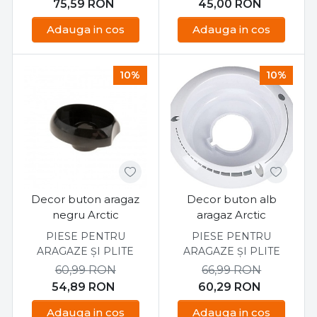
75,59
RON
45,00
RON
Adauga in cos
Adauga in cos
10%
10%
Decor buton aragaz
Decor buton alb
negru Arctic
aragaz Arctic
PIESE PENTRU
PIESE PENTRU
ARAGAZE ȘI PLITE
ARAGAZE ȘI PLITE
60,99
RON
66,99
RON
54,89
RON
60,29
RON
Adauga in cos
Adauga in cos