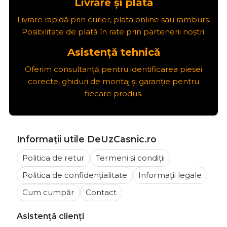
Livrare și plată
Livrare rapidă prin curier, plata online sau ramburs.
Posibilitate de plată în rate prin partenerii noștri.
Asistență tehnică
Oferim consultanță pentru identificarea piesei
corecte, ghiduri de montaj și garanție pentru
fiecare produs.
Informații utile DeUzCasnic.ro
Politica de retur
Termeni și condiții
Politica de confidențialitate
Informații legale
Cum cumpăr
Contact
Asistență clienți