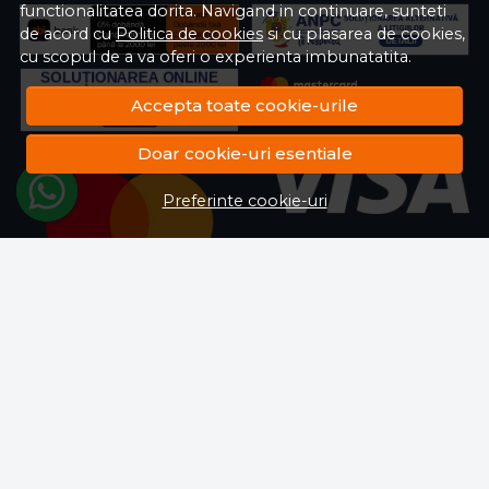
functionalitatea dorita. Navigand in continuare, sunteti
de acord cu
Politica de cookies
si cu plasarea de cookies,
cu scopul de a va oferi o experienta imbunatatita.
Accepta toate cookie-urile
Doar cookie-uri esentiale
Preferinte cookie-uri
RON
© Deuzcasnic.ro 2026