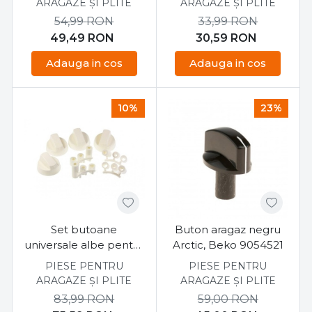
ARAGAZE ȘI PLITE
ARAGAZE ȘI PLITE
54,99
RON
33,99
RON
49,49
RON
30,59
RON
Adauga in cos
Adauga in cos
10%
23%
Set butoane
Buton aragaz negru
universale albe pentru
Arctic, Beko 9054521
aragaze
PIESE PENTRU
PIESE PENTRU
ARAGAZE ȘI PLITE
ARAGAZE ȘI PLITE
83,99
RON
59,00
RON