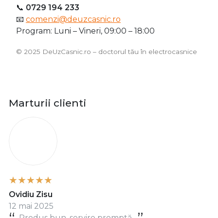
📞
0729 194 233
📧
comenzi@deuzcasnic.ro
Program: Luni – Vineri, 09:00 – 18:00
©️ 2025 DeUzCasnic.ro – doctorul tău în electrocasnice
Marturii clienti
O
Ovidiu Zisu
12 mai 2025
Produs bun, servire promptă.