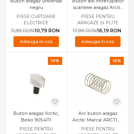
Buton aragaz universal
Buton alb intrerupator
negru
scanteie aragaz Arctic
Beko
PIESE CUPTOARE
PIESE PENTRU
ELECTRICE
ARAGAZE ȘI PLITE
11,99
RON
10,79
RON
17,99
RON
16,19
RON
Adauga in cos
Adauga in cos
10%
10%
Buton aragaz Arctic,
Arc buton aragaz
Beko 9054111
Arctic Marca: ARCTIC /
ARCELIK
PIESE PENTRU
PIESE PENTRU