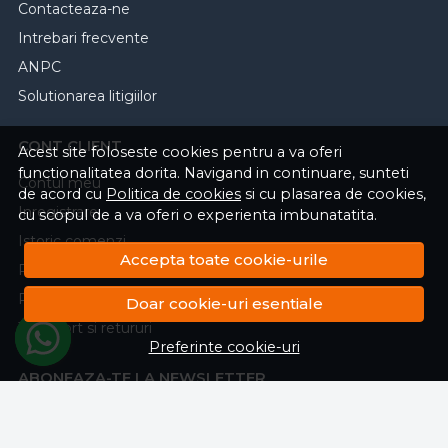
Contacteaza-ne
Intrebari frecvente
ANPC
Solutionarea litigiilor
CONT CLIENT
Acest site foloseste cookies pentru a va oferi
functionalitatea dorita. Navigand in continuare, sunteti
Contul meu
de acord cu
Politica de cookies
si cu plasarea de cookies,
Inregistrare
cu scopul de a va oferi o experienta imbunatatita.
Istoric comenzi
Accepta toate cookie-urile
Produse favorite
Politica de returnare
Doar cookie-uri esentiale
Transport si retururi
Preferinte cookie-uri
ABONEAZA-TE LA NEWSLETTER
Fii la curent cu toate promotiile si produsele noi din shop!