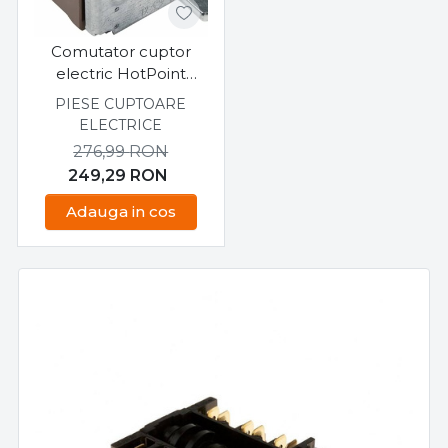
Comutator cuptor
electric HotPoint
Ariston C367EWH
PIESE CUPTOARE
ELECTRICE
276,99
RON
249,29
RON
Adauga in cos