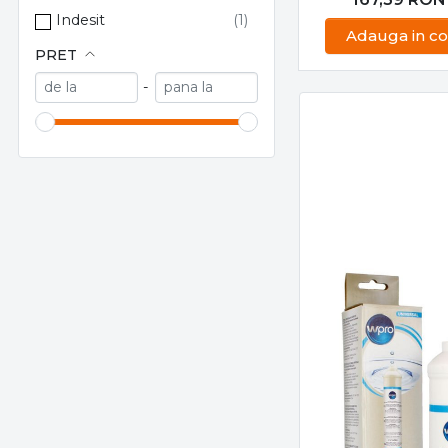
Elice ventilator No Frost frigider, congetor, motor
Filtre apă si carbon frigider
Filtre pentru frigidere
Furtun alimenta
Garnituri ușă frigider
apa frigider sid
BRANDURI
side Whirlpoo
Întrerupător ON/OFF frigider
PIESE FRIGID
Piese Indesit
Mânere frigider
185,99
RON
BRAND
167,39
RON
Picior frigider
Indesit
Modul electronic frigider
Adauga in co
PRET
Motor frigider
Profile raft frigider
-
Relee pornire motor frigider
Senzori temperatură frigider
Tavite colectoare apa frigider
Termostate frigider
Ventilatoare frigider