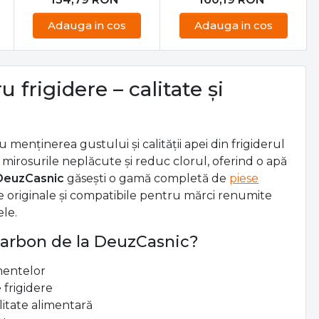
Filtru apa frigider
Filtru de apa frigider
Whirlpool
Indesit
PIESE FRIGIDERE
PIESE FRIGIDERE
171,99
RON
177,99
RON
154,79
RON
160,19
RON
Adauga in cos
Adauga in cos
 frigidere – calitate și
 menținerea gustului și calității apei din frigiderul
mirosurile neplăcute și reduc clorul, oferind o apă
DeuzCasnic
găsești o gamă completă de
piese