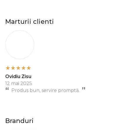
Asistență clienți
📞
0729 194 233
📧
comenzi@deuzcasnic.ro
Program: Luni – Vineri, 09:00 – 18:00
©️ 2025 DeUzCasnic.ro – doctorul tău în electrocasnice
Marturii clienti
O
Ovidiu Zisu