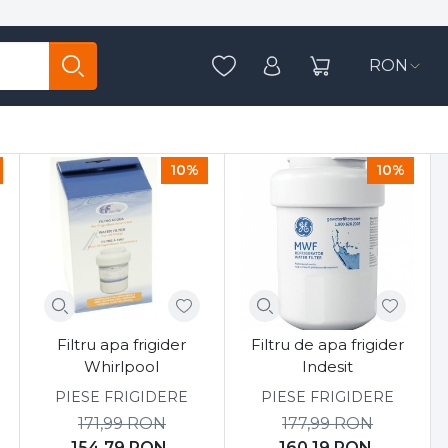
rocasnice
RON
Sorteaza
10%
10%