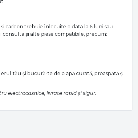
ltre originale și compatibile pentru mărci renumite
ele.
i carbon de la DeuzCasnic?
imentelor
 frigidere
litate alimentară
at
și carbon trebuie înlocuite o dată la 6 luni sau
consulta și alte piese compatibile, precum:
erul tău și bucură-te de o apă curată, proaspătă și