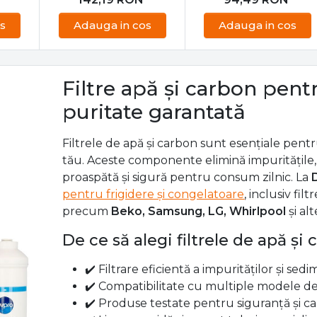
re cu
Kit alimentare apa
Filtru de apa frigider
e by
frigider side by side
universal
l
SET22
ERE
PIESE FRIGIDERE
PIESE FRIGIDERE
157,99
RON
104,99
RON
142,19
RON
94,49
RON
s
Adauga in cos
Adauga in cos
Filtre apă și carbon pentru
puritate garantată
Filtrele de apă și carbon sunt esențiale pentru
tău. Aceste componente elimină impuritățile, 
proaspătă și sigură pentru consum zilnic. La