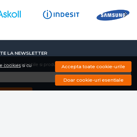
ect hotei iar livrarea a fost foarte rapida
de cookies
si cu
Accepta toate cookie-urile
Doar cookie-uri esentiale
TE LA NEWSLETTER
cu toate promotiile si produsele noi din shop!