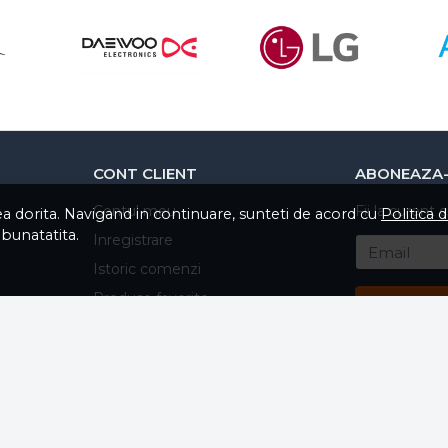
09 mai 2025
Produsul s-a potrivit pref
tea dorita. Navigand in continuare, sunteti de acord cu
Politica 
mbunatatita.
CONT CLIENT
ABONEAZA-
Contul meu
Fii la curent 
Inregistrare
Email
Istoric comenzi