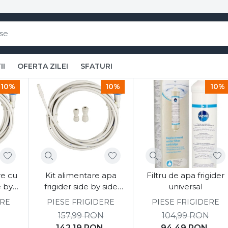
 accesorii originale pentru elect
II
OFERTA ZILEI
SFATURI
Filtre apă si carbon frigider
si carbon frigider
10%
10%
10%