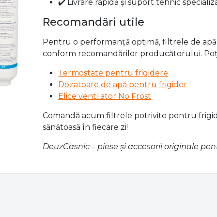
pentru frigidere și congelatoare
, inclusiv fi
precum
Beko, Samsung, LG, Whirlpool
și alt
De ce să alegi filtrele de apă ș
✔️ Filtrare eficientă a impurităților și sed
✔️ Compatibilitate cu multiple modele de
✔️ Produse testate pentru siguranță și ca
✔️ Livrare rapidă și suport tehnic specializ
Recomandări utile
Pentru o performanță optimă, filtrele de apă 
conform recomandărilor producătorului. Poți 
Termostate pentru frigidere
Dozatoare de apă pentru frigider
Elice ventilator No Frost
Comandă acum filtrele potrivite pentru frigid
sănătoasă în fiecare zi!