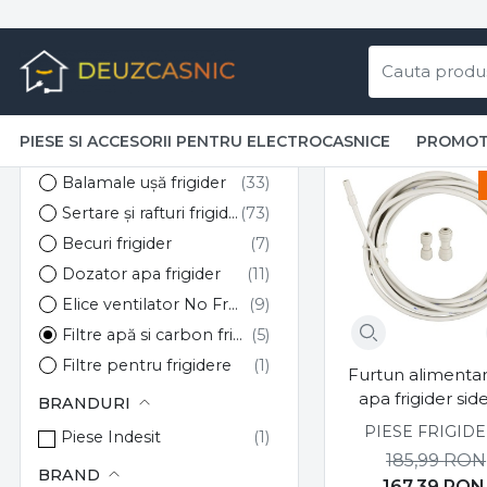
Piese și
PIESE SI ACCESORII PENTRU ELECTROCASNICE
PROMOT
Piese si accesorii pentru electrocasnice
Piese frigidere
Filtre apă 
PIESE FRIGIDERE
Soluție curățare frigider
Balamale ușă frigider
Sertare și rafturi frigider
Becuri frigider
Dozator apa frigider