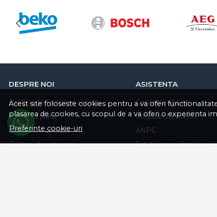
12 mai 2025
Produs bun, servire promptă.
Branduri
Acest site foloseste cookies pentru a va oferi functionalita
plasarea de cookies, cu scopul de a va oferi o experienta i
Preferinte cookie-uri
DESPRE NOI
ASISTENTA
Politica de facturare si plata
Contacteaza-ne
Livrare si plata
Intrebari frecvente
Termeni si conditii
ANPC