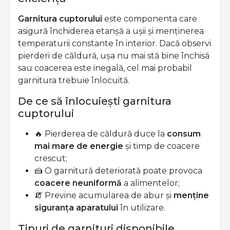
Garnitura cuptorului
este componenta care
asigură închiderea etanșă a ușii și menținerea
temperaturii constante în interior. Dacă observi
pierderi de căldură, ușa nu mai stă bine închisă
sau coacerea este inegală, cel mai probabil
garnitura trebuie înlocuită.
De ce să înlocuiești garnitura
cuptorului
🔥 Pierderea de căldură duce la
consum
mai mare de energie
și timp de coacere
crescut;
🍰 O garnitură deteriorată poate provoca
coacere neuniformă
a alimentelor;
🧯 Previne acumularea de abur și
menține
siguranța aparatului
în utilizare.
Tipuri de garnituri disponibile