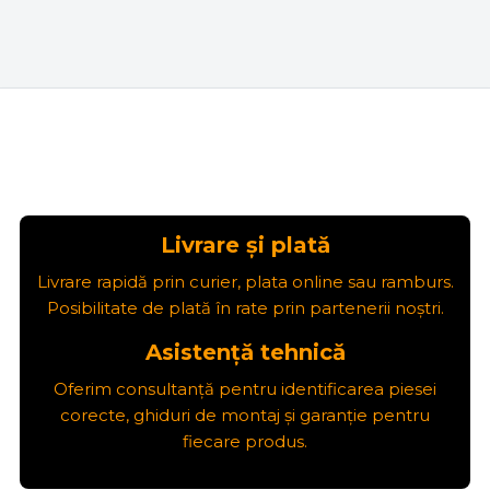
Livrare și plată
Livrare rapidă prin curier, plata online sau ramburs.
Posibilitate de plată în rate prin partenerii noștri.
Asistență tehnică
Oferim consultanță pentru identificarea piesei
corecte, ghiduri de montaj și garanție pentru
fiecare produs.