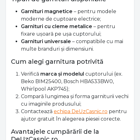
Garnituri magnetice
– pentru modele
moderne de cuptoare electrice;
Garnituri cu cleme metalice
– pentru
fixare ușoară pe ușa cuptorului;
Garnituri universale
– compatibile cu mai
multe branduri și dimensiuni.
Cum alegi garnitura potrivită
Verifică
marca și modelul
cuptorului (ex.
Beko BIM25400, Bosch HBA533BW0,
Whirlpool AKP745);
Compară lungimea și forma garniturii vechi
cu imaginile produsului;
Contactează
echipa DeUzCasnic.ro
pentru
ajutor gratuit în alegerea piesei corecte.
Avantajele cumpărării de la
DeUzCasnic.ro