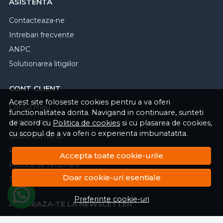
ASISTENTA
Contacteaza-ne
Intrebari frecvente
ANPC
Solutionarea litigiilor
CONT CLIENT
Acest site foloseste cookies pentru a va oferi
Contul meu
functionalitatea dorita. Navigand in continuare, sunteti
Inregistrare
de acord cu
Politica de cookies
si cu plasarea de cookies,
cu scopul de a va oferi o experienta imbunatatita.
Istoric comenzi
Produse favorite
Accepta toate cookie-urile
Politica de returnare
Doar cookie-uri esentiale
Transport si retururi
Preferinte cookie-uri
ABONEAZA-TE LA NEWSLETTER
Fii la curent cu toate promotiile si produsele noi din shop!