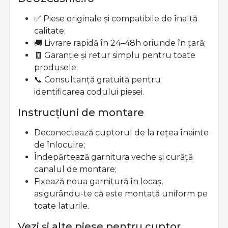
✅ Piese originale și compatibile de înaltă
calitate;
🚚 Livrare rapidă în 24–48h oriunde în țară;
🧾 Garanție și retur simplu pentru toate
produsele;
📞 Consultanță gratuită pentru
identificarea codului piesei.
Instrucțiuni de montare
Deconectează cuptorul de la rețea înainte
de înlocuire;
Îndepărtează garnitura veche și curăță
canalul de montare;
Fixează noua garnitură în locaș,
asigurându-te că este montată uniform pe
toate laturile.
Vezi și alte piese pentru cuptor