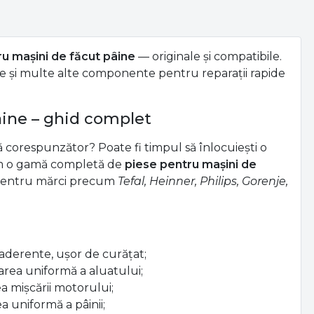
ru mașini de făcut pâine
— originale și compatibile.
țe și multe alte componente pentru reparații rapide
âine – ghid complet
 corespunzător? Poate fi timpul să înlocuiești o
m o gamă completă de
piese pentru mașini de
e pentru mărci precum
Tefal, Heinner, Philips, Gorenje,
aderente, ușor de curățat;
rea uniformă a aluatului;
a mișcării motorului;
 uniformă a pâinii;