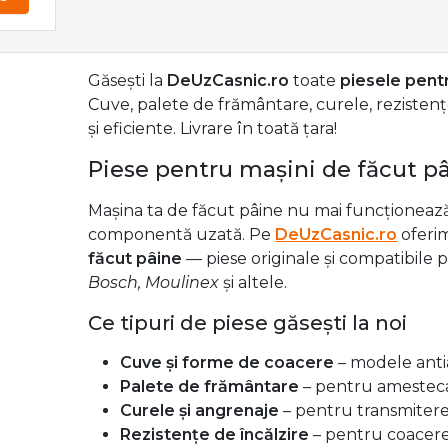
Găsești la
DeUzCasnic.ro
toate
piesele pent
Cuve, palete de frământare, curele, rezisten
și eficiente. Livrare în toată țara!
Piese pentru mașini de făcut p
Mașina ta de făcut pâine nu mai funcționează
componentă uzată. Pe
DeUzCasnic.ro
oferi
făcut pâine
— piese originale și compatibil
Bosch, Moulinex
și altele.
Ce tipuri de piese găsești la noi
Cuve și forme de coacere
– modele anti
Palete de frământare
– pentru amesteca
Curele și angrenaje
– pentru transmitere
Rezistențe de încălzire
– pentru coacerea