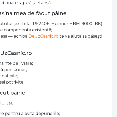
ționare sigură și etanșă.
așina mea de făcut pâine
ratului (ex. Tefal PF240E, Heinner HBM-900XLBK);
e componenta existentă;
piesa — echipa
DeUzCasnic.ro
te va ajuta să găsești
eUzCasnic.ro
nainte de livrare;
dă
prin curier;
patibile;
ei potrivite.
ăcut pâine
lui tău:
are pentru a evita depunerile;