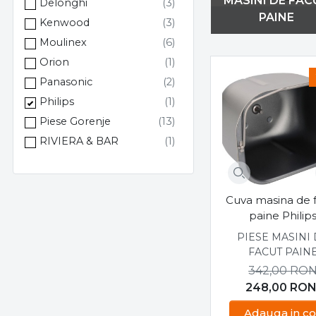
MASINI DE FAC
Delonghi
PAINE
Kenwood
Moulinex
Orion
Panasonic
Philips
Piese Gorenje
RIVIERA & BAR
Tefal
UNOLD
Cuva masina de 
Zelmer
paine Philip
PIESE MASINI
FACUT PAIN
342,00
RO
248,00
RO
Adauga in co