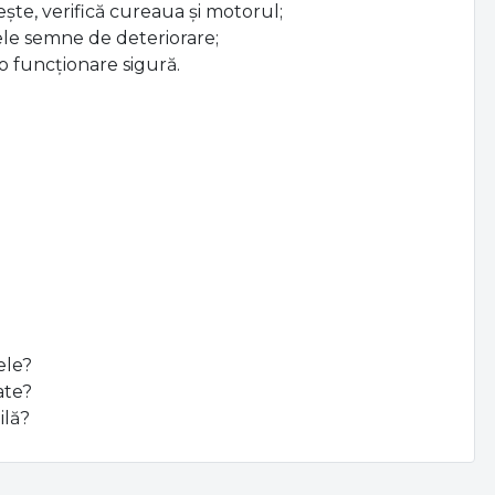
ște, verifică cureaua și motorul;
imele semne de deteriorare;
o funcționare sigură.
ele?
ate?
ilă?