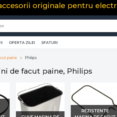
 accesorii originale pentru elect
II
OFERTA ZILEI
SFATURI
acut paine
Philips
ni de facut paine, Philips
REZISTENTE