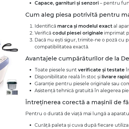
Capace, garnituri și senzori
– pentru func
Cum aleg piesa potrivită pentru m
Identifică
marca și modelul exact
al apa
Verifică
codul piesei originale
imprimat p
Dacă nu ești sigur, trimite-ne o poză cu 
compatibilitatea exactă.
Avantajele cumpărăturilor de la D
Toate piesele sunt
verificate și testate
î
Disponibilitate reală în stoc și
livrare rapi
Garanție pentru piesele originale sau com
Asistență tehnică gratuită în alegerea pies
Întreținerea corectă a mașinii de f
Pentru o durată de viață mai lungă a aparatu
Curăță paleta și cuva după fiecare utiliz