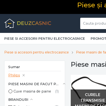
Piese și
PIESE SI ACCESORII PENTRU ELECTROCASNICE
PROMOT
Piese si accesorii pentru electrocasnice
Piese masini de f
Piese masi
Sumar
Philips
PIESE MASINI DE FACUT PAINE
Cuve masina de paine
CURELE
BRANDURI
TRANSMISIE