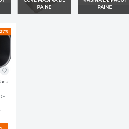
UT
CUVE MASINA DE
MASINA DE FACUT
PAINE
PAINE
27%
facut
s
 DE
E
N
N
s