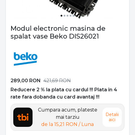
Modul electronic masina de
spalat vase Beko DIS26021
289,00
RON
421,69
RON
Reducere 2 % la plata cu cardul !!! Plata in 4
rate fara dobanda cu card avantaj !!!
Cumpara acum, plateste
Detalii
mai tarziu
aici
de la
15,21 RON
/ Luna