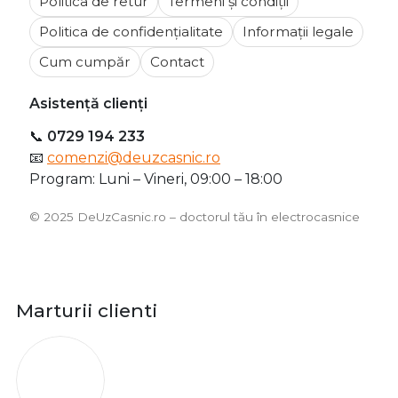
Politica de retur
Termeni și condiții
Politica de confidențialitate
Informații legale
Cum cumpăr
Contact
Asistență clienți
📞
0729 194 233
📧
comenzi@deuzcasnic.ro
Program: Luni – Vineri, 09:00 – 18:00
©️ 2025 DeUzCasnic.ro – doctorul tău în electrocasnice
Marturii clienti
O