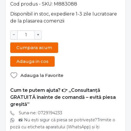
Cod produs - SKU
M883088
Disponibil in stoc, expediere 1-3 zile lucratoare
de la plasarea comenzii
−
+
Cumpara acum
Adauga in cos
Adauga la Favorite
Cum te putem ajuta? 👉 „Consultanță
GRATUITĂ înainte de comandă – evită piesa
greșită”
Suna-ne: 0729194233
📸 Nu ești sigur că piesa se potrivește?Trimite o
poză cu eticheta aparatului (WhatsApp) și îți