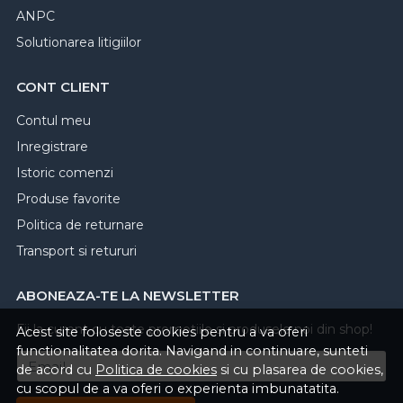
ANPC
Solutionarea litigiilor
CONT CLIENT
Contul meu
Inregistrare
Istoric comenzi
Produse favorite
Politica de returnare
Transport si retururi
ABONEAZA-TE LA NEWSLETTER
Fii la curent cu toate promotiile si produsele noi din shop!
Acest site foloseste cookies pentru a va oferi
functionalitatea dorita. Navigand in continuare, sunteti
Email
de acord cu
Politica de cookies
si cu plasarea de cookies,
cu scopul de a va oferi o experienta imbunatatita.