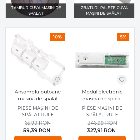
TAMBUR CUVA MASINI DE
ZBĂTURI, PALETE CUVĂ
SPALAT
MAȘINI DE SPĂLAT
10%
5%
Ansamblu butoane
Modul electronic
masina de spalat
masina de spalat
Westwood WF658T
Westline
PIESE MAȘINI DE
PIESE MAȘINI DE
WM1254F4A++
SPĂLAT RUFE
SPĂLAT RUFE
65,99
RON
346,99
RON
59,39
RON
327,91
RON