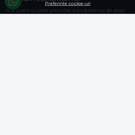
Preferinte cookie-uri
Fii la curent cu toate promotiile si produsele noi din shop!
Email
Aboneaza-te