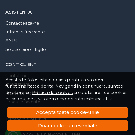
ASISTENTA
Contacteaza-ne
Intrebari frecvente
ANPC
Solutionarea litigiilor
CONT CLIENT
Contul meu
Acest site foloseste cookies pentru a va oferi
Inregistrare
functionalitatea dorita. Navigand in continuare, sunteti
de acord cu
Politica de cookies
si cu plasarea de cookies,
Istoric comenzi
cu scopul de a va oferi o experienta imbunatatita.
Produse favorite
Politica de returnare
Accepta toate cookie-urile
Transport si retururi
Doar cookie-uri esentiale
ABONEAZA-TE LA NEWSLETTER