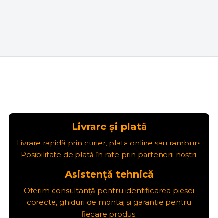
Livrare și plată
Livrare rapidă prin curier, plata online sau ramburs.
Posibilitate de plată în rate prin partenerii noștri.
Asistență tehnică
Oferim consultanță pentru identificarea piesei
corecte, ghiduri de montaj și garanție pentru
fiecare produs.