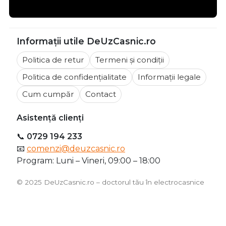
Informații utile DeUzCasnic.ro
Politica de retur
Termeni și condiții
Politica de confidențialitate
Informații legale
Cum cumpăr
Contact
Asistență clienți
📞
0729 194 233
📧
comenzi@deuzcasnic.ro
Program: Luni – Vineri, 09:00 – 18:00
©️ 2025 DeUzCasnic.ro – doctorul tău în electrocasnice