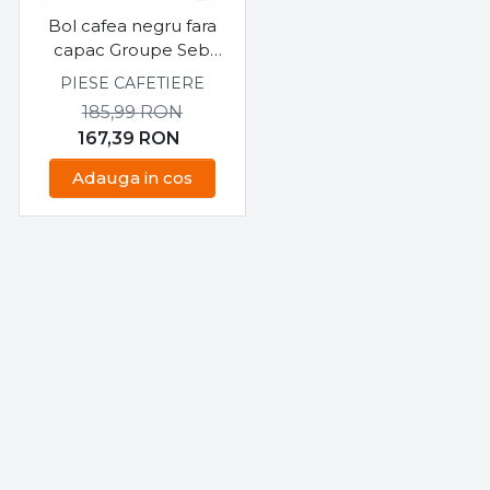
Bol cafea negru fara
capac Groupe Seb
XB900401
PIESE CAFETIERE
185,99
RON
167,39
RON
Adauga in cos