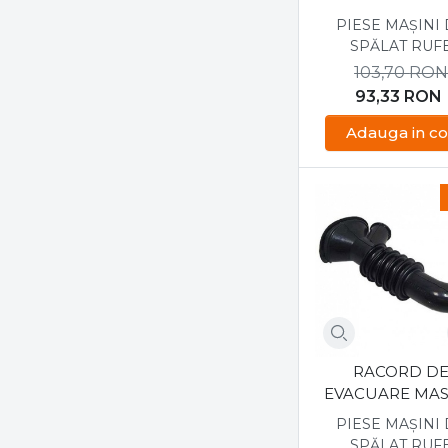
ARISTON HOT P
PIESE MAȘINI
C00292373
SPĂLAT RUF
103,70
RO
93,33
RON
Adauga in co
RACORD D
EVACUARE MAS
DE SPALAT IND
PIESE MAȘINI
C00064531
SPĂLAT RUF