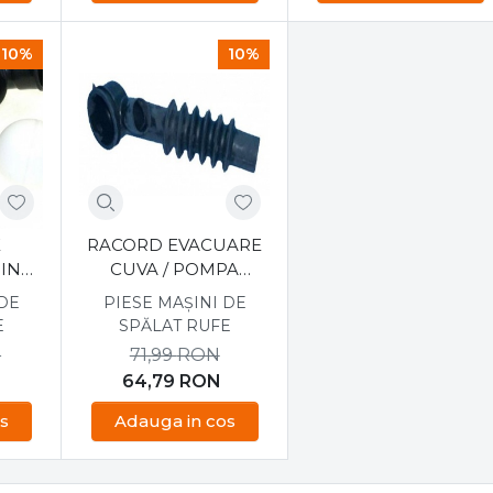
10%
10%
E
RACORD EVACUARE
INA
CUVA / POMPA
ESIT
MASINA DE SPALAT
 DE
PIESE MAȘINI DE
BEKO, 2800870100
E
SPĂLAT RUFE
N
71,99
RON
64,79
RON
s
Adauga in cos