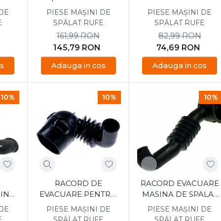
OINT
42079698
DE SPALAT GORENJE
 DE
PIESE MAȘINI DE
PIESE MAȘINI DE
132733
E
SPĂLAT RUFE
SPĂLAT RUFE
N
161,99
RON
82,99
RON
145,79
RON
74,69
RON
s
Adauga in cos
Adauga in cos
10%
10%
10%
E
RACORD DE
RACORD EVACUARE
INA
EVACUARE PENTRU
MASINA DE SPALAT
ESIT
MASINA DE SPALAT
WHIRLPOOL
 DE
PIESE MAȘINI DE
PIESE MAȘINI DE
EUROLINE 42004356
481253028938
E
SPĂLAT RUFE
SPĂLAT RUFE