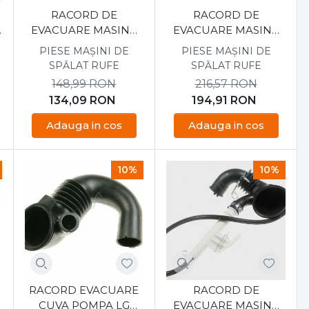
RACORD DE
RACORD DE
o
EVACUARE MASINA
EVACUARE MASINA
DE SPALAT INDESIT
DE SPALAT INDESIT
PIESE MAȘINI DE
PIESE MAȘINI DE
C00386630
C00313144
SPĂLAT RUFE
SPĂLAT RUFE
148,99
RON
216,57
RON
134,09
RON
194,91
RON
Adauga in cos
Adauga in cos
10%
10%
RACORD EVACUARE
RACORD DE
CUVA POMPA LG
EVACUARE MASINA