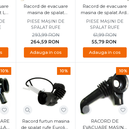
uare
Racord de evacuare
Racord de evacuare
t LG
masina de spalat
masina de spalat Ard
A
Samsung DC97-
398013000
 DE
PIESE MAȘINI DE
PIESE MAȘINI DE
17330B
E
SPĂLAT RUFE
SPĂLAT RUFE
293,99
RON
61,99
RON
264,59
RON
55,79
RON
s
Adauga in cos
Adauga in cos
10%
10%
10%
UARE
Racord furtun masina
RACORD DE
ALAT
de spalat rufe Euroline
EVACUARE MASINA