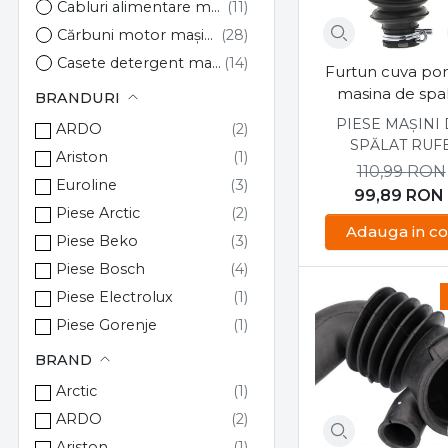
Cabluri alimentare mașini de spălat
Cărbuni motor mașini de spălat
Casete detergent mașini de spălat
Furtun cuva p
Clapete ușă hublou mașini de spălat
masina de spa
BRANDURI
Arctic APL7101
Condensatori de pornire mașini de spălat
PIESE MAȘINI
ARDO
SPĂLAT RUF
Curele mașini de spălat
Ariston
110,99
RON
Electrovalve mașini de spălat
Euroline
99,89
RON
Filtre deparazitare mașini de spălat
Piese Arctic
Adauga in co
Filtre pompă de evacuare mașini de spălat
Piese Beko
Flanșe cuvă mașini de spălat
Piese Bosch
Fulii tambur mașini de spălat
Piese Electrolux
Furtun alimentare mașini de spălat
Piese Gorenje
Furtun evacuare mașini de spălat
Piese Indesit
BRAND
Garnituri hublou mașini de spălat
Piese LG
Arctic
Geamuri hublou mașini de spălat
Piese Samsung
ARDO
Hublouri complete mașini de spălat
Piese Whirlpool
Ariston