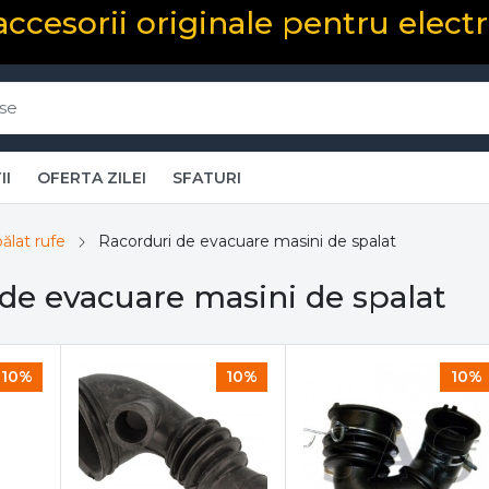
 accesorii originale pentru elect
II
OFERTA ZILEI
SFATURI
ălat rufe
Racorduri de evacuare masini de spalat
de evacuare masini de spalat
10%
10%
10%