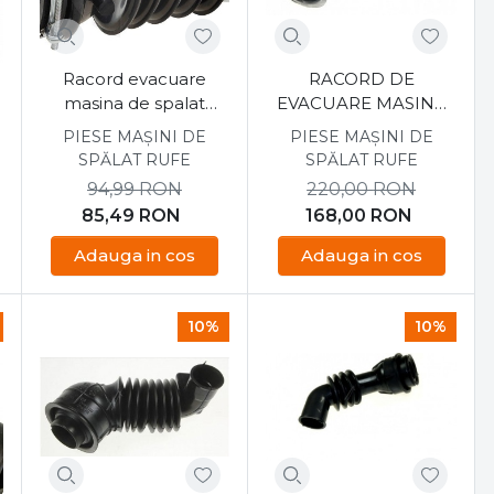
Racord evacuare
RACORD DE
masina de spalat
EVACUARE MASINA
Arctic, Beko
DE SPALAT INDESIT
PIESE MAȘINI DE
PIESE MAȘINI DE
2865200100
BWE71253WSSS/EU
SPĂLAT RUFE
SPĂLAT RUFE
C00552942
94,99
RON
220,00
RON
85,49
RON
168,00
RON
Adauga in cos
Adauga in cos
10%
10%