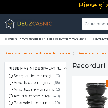
Piese și
PIESE SI ACCESORII PENTRU ELECTROCASNICE
PROMOT
Piese si accesorii pentru electrocasnice
Piese mașini de sp
Racorduri 
PIESE MAȘINI DE SPĂLAT RUFE
Soluții anticalcar mașini de spălat
Amortizoare mașini de spălat
Amortizoare vibratii masini de spalat
Arcuri susținere cuvă mașini de spălat
Balamale hublou mașini de spălat