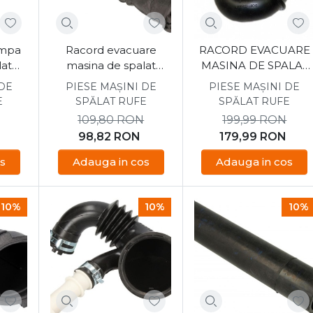
ompa
Racord evacuare
RACORD EVACUARE
lat
masina de spalat
MASINA DE SPALAT
2BDW0
Samsung DC67-
SAMSUNG DC67-
 DE
PIESE MAȘINI DE
PIESE MAȘINI DE
00335A
00422A
E
SPĂLAT RUFE
SPĂLAT RUFE
109,80
RON
199,99
RON
98,82
RON
179,99
RON
s
Adauga in cos
Adauga in cos
10%
10%
10%