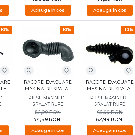
s
Adauga in cos
Adauga in cos
10%
10%
10%
UARE
RACORD EVACUARE
RACORD EVACUARE
ALAT
MASINA DE SPALAT
MASINA DE SPALAT
442
BOSCH 00265958
BEKO 2855800200
 DE
PIESE MAȘINI DE
PIESE MAȘINI DE
E
SPĂLAT RUFE
SPĂLAT RUFE
82,99
RON
69,99
RON
74,69
RON
62,99
RON
s
Adauga in cos
Adauga in cos