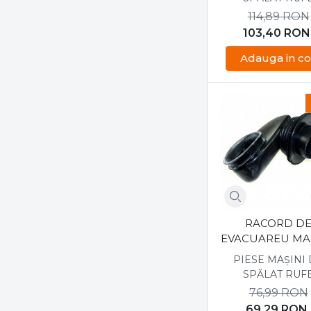
114,89
RON
103,40
RON
Adauga in co
RACORD D
EVACUAREU MA
DE SPALAT B
PIESE MAȘINI
281844020
SPĂLAT RUF
76,99
RON
69,29
RON