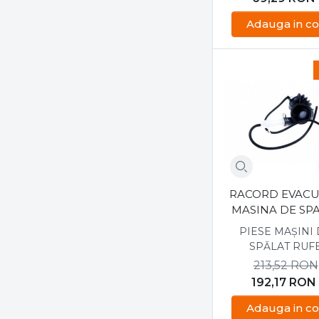
Adauga in co
RACORD EVAC
MASINA DE SP
BOSCH 00480
PIESE MAȘINI
SPĂLAT RUF
213,52
RON
192,17
RON
Adauga in co