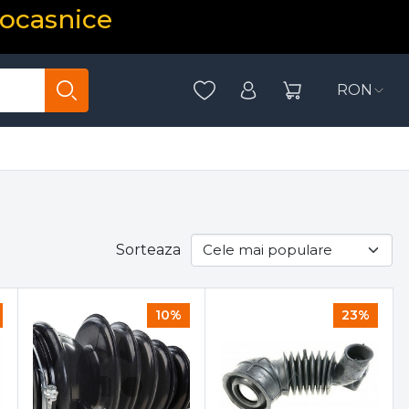
rocasnice
RON
Sorteaza
10%
23%