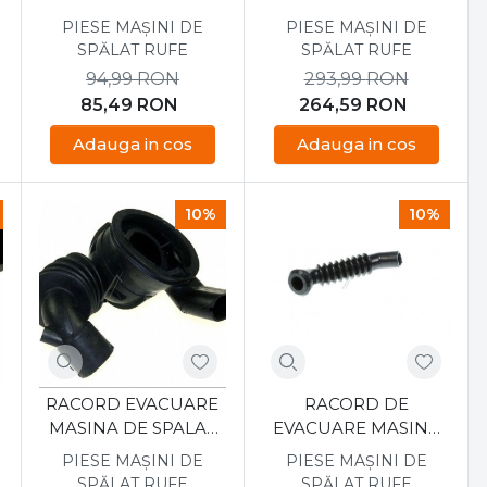
MAR61841701
DE SPALAT
PIESE MAȘINI DE
PIESE MAȘINI DE
SAMSUNG,
SPĂLAT RUFE
SPĂLAT RUFE
DC9717330B
94,99
RON
293,99
RON
85,49
RON
264,59
RON
Adauga in cos
Adauga in cos
10%
10%
RACORD EVACUARE
RACORD DE
MASINA DE SPALAT
EVACUARE MASINA
BOSCH 00494561
DE SPALAT LG LG
PIESE MAȘINI DE
PIESE MAȘINI DE
4738EN3002A
SPĂLAT RUFE
SPĂLAT RUFE