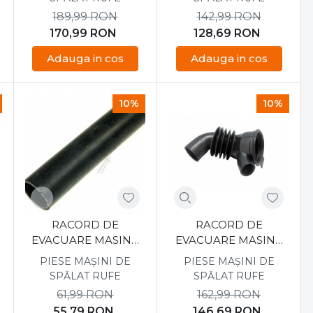
189,99
RON
142,99
RON
170,99
RON
128,69
RON
Adauga in cos
Adauga in cos
10%
10%
RACORD DE
RACORD DE
EVACUARE MASINA
EVACUARE MASINA
DE SPALAT ARDO
DE SPALAT LG
PIESE MAȘINI DE
PIESE MAȘINI DE
651006877
AAS72989401
SPĂLAT RUFE
SPĂLAT RUFE
61,99
RON
162,99
RON
55,79
RON
146,69
RON