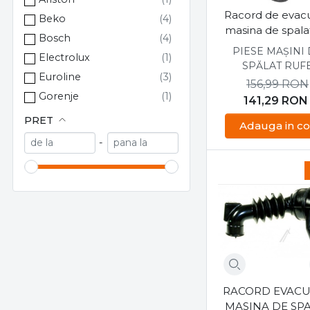
Încuietori ușă, hublou mașini de spălat
Racord de evac
Beko
Întrerupătoare mașini de spălat
masina de spala
Bosch
Module electronice mașini de spălat
4738EN2003
PIESE MAȘINI
Electrolux
Motor mașini de spălat
SPĂLAT RUF
Euroline
Picioare fixare mașină de spălat
156,99
RON
Gorenje
141,29
RON
Pompe de evacuare mașini de spălat
Indesit
PRET
Presostate mașini de spălat
Adauga in co
Lg
Racorduri de evacuare masini de spalat
-
Samsung
Rezistențe mașini de spălat
Vestel
Rulmenți cuvă mașini de spălat
Whirlpool
Senzori de temperatura
Simeringuri cuvă mașini de spălat
Tahogenerator, senzor turație mașini de spălat
Tambur cuva masini de spalat
Zbături, palete cuvă mașini de spălat
RACORD EVAC
MASINA DE SP