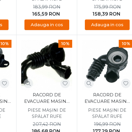
183,99
RON
175,99
RON
165,59
RON
158,39
RON
s
Adauga in cos
Adauga in cos
10%
10%
10%
E
RACORD DE
RACORD DE
SINA
EVACUARE MASINA
EVACUARE MASINA
EKO
DE SPALAT AEG
DE SPALAT
 DE
PIESE MAȘINI DE
PIESE MAȘINI DE
0
1327650006
ELECTROLUX/AEG
E
SPĂLAT RUFE
SPĂLAT RUFE
1327740468
207,42
RON
196,99
RON
186,68
RON
177,29
RON