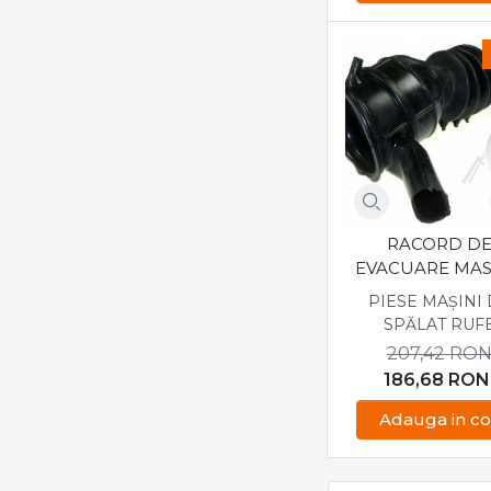
RACORD D
EVACUARE MAS
DE SPALAT IND
PIESE MAȘINI
C00094312
SPĂLAT RUF
207,42
RO
186,68
RON
Adauga in co