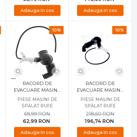
Adauga in cos
Adauga in cos
10%
10%
RACORD DE
RACORD DE
EVACUARE MASINA
EVACUARE MASINA
DE SPALAT
DE SPALAT BOSCH
PIESE MAȘINI DE
PIESE MAȘINI DE
EUROLINE 42079698
00480443
SPĂLAT RUFE
SPĂLAT RUFE
69,99
RON
218,60
RON
62,99
RON
196,74
RON
Adauga in cos
Adauga in cos