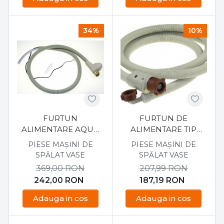
34%
10%
FURTUN
FURTUN DE
ALIMENTARE AQUA
ALIMENTARE TIP
STOP PENTRU
AQUA STOP PENTRU
PIESE MAȘINI DE
PIESE MAȘINI DE
MASINA DE SPALAT
MASINA DE SPALAT
SPĂLAT VASE
SPĂLAT VASE
VASE WHIRLPOOL
VASE AEG D435207
369,00
RON
207,99
RON
481253029403
242,00
RON
187,19
RON
Adauga in cos
Adauga in cos