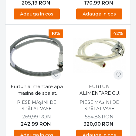
205,19
RON
170,99
RON
Adauga in cos
Adauga in cos
10%
42%
Furtun alimentare apa
FURTUN
masina de spalat
ALIMENTARE CU
Gorenje
AQUASTOP MASINA
PIESE MAȘINI DE
PIESE MAȘINI DE
DE VASE BOSCH /
SPĂLAT VASE
SPĂLAT VASE
SIEMENS, 00299756
269,99
RON
554,86
RON
242,99
RON
320,00
RON
Adauga in cos
Adauga in cos