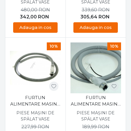
SPĂLAT VASE
SPĂLAT VASE
480,00
RON
339,60
RON
342,00
RON
305,64
RON
Adauga in cos
Adauga in cos
10%
10%
FURTUN
FURTUN
ALIMENTARE MASINA
ALIMENTARE MASINA
DE SPALAT VASE
DE VASE WIRLPOOL,
PIESE MAȘINI DE
PIESE MAȘINI DE
BEKO 10.0390.56
482000023524
SPĂLAT VASE
SPĂLAT VASE
227,99
RON
189,99
RON