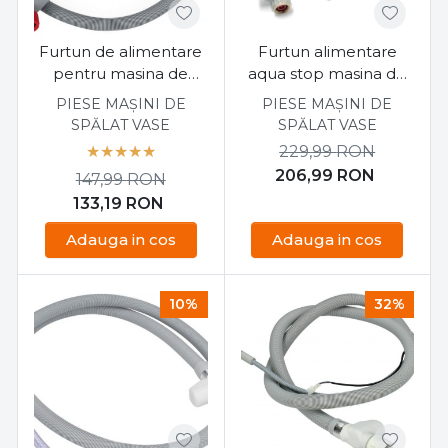
Furtun de alimentare
Furtun alimentare
pentru masina de
aqua stop masina de
spalat vase Beko
spalat vase Bosch
PIESE MAȘINI DE
PIESE MAȘINI DE
DIN15212 1760360200
SMS40E62EU/09
SPĂLAT VASE
SPĂLAT VASE
229,99
RON
206,99
RON
147,99
RON
133,19
RON
Adauga in cos
Adauga in cos
10%
32%