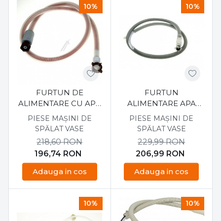
10%
10%
FURTUN DE
FURTUN
ALIMENTARE CU APA
ALIMENTARE APA
PENTRU MASINA DE
MASINA DE SPALAT
PIESE MAȘINI DE
PIESE MAȘINI DE
SPALAT ARISTON
VASE BEKO
SPĂLAT VASE
SPĂLAT VASE
C00083761
17476000007423
218,60
RON
229,99
RON
196,74
RON
206,99
RON
Adauga in cos
Adauga in cos
10%
10%