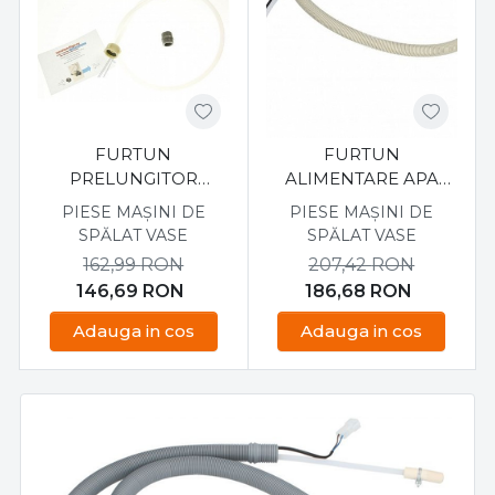
FURTUN
FURTUN
PRELUNGITOR
ALIMENTARE APA
PENTRU FURTUNUL
MASINA DE SPALAT
PIESE MAȘINI DE
PIESE MAȘINI DE
ALIMENTARE CU APA
VASE ELECTROLUX
SPĂLAT VASE
SPĂLAT VASE
AQUASTOP 805465
ESI66060XR
162,99
RON
207,42
RON
140180589016
146,69
RON
186,68
RON
Adauga in cos
Adauga in cos