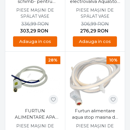
schimb- pentru
electrovalva AquaStop
masina de spalat vase
masina de spalat vase
PIESE MAȘINI DE
PIESE MAȘINI DE
Bosch SRS4312
Bosch, Siemens
SPĂLAT VASE
SPĂLAT VASE
00263789
336,99
RON
306,99
RON
303,29
RON
276,29
RON
Adauga in cos
Adauga in cos
28%
10%
FURTUN
Furtun alimentare
ALIMENTARE APA
aqua stop masina de
+AQUASTOP PENTRU
spalat vase Bosch
PIESE MAȘINI DE
PIESE MAȘINI DE
MIELE 7638500
SPS53E08EU