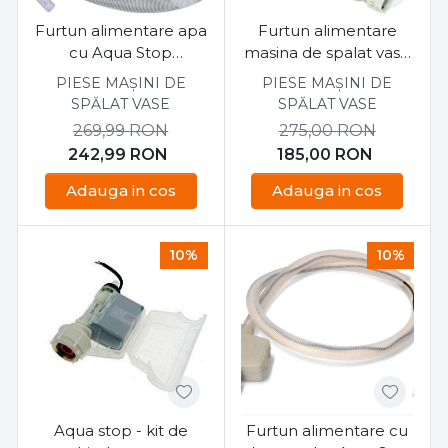
Furtun alimentare apa
Furtun alimentare
cu Aqua Stop
masina de spalat vase
BDWI660
Indesit
PIESE MAȘINI DE
PIESE MAȘINI DE
SPĂLAT VASE
SPĂLAT VASE
269,99
RON
275,00
RON
242,99
RON
185,00
RON
Adauga in cos
Adauga in cos
10%
10%
Aqua stop - kit de
Furtun alimentare cu