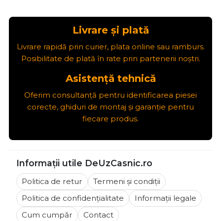
Livrare și plată
Livrare rapidă prin curier, plata online sau ramburs.
Posibilitate de plată în rate prin partenerii noștri.
Asistență tehnică
Oferim consultanță pentru identificarea piesei
corecte, ghiduri de montaj și garanție pentru
fiecare produs.
Informații utile DeUzCasnic.ro
Politica de retur
Termeni și condiții
Politica de confidențialitate
Informații legale
Cum cumpăr
Contact