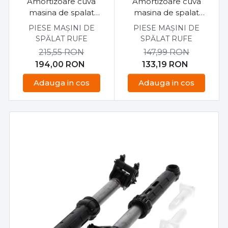
Amortizoare cuva
Amortizoare cuva
masina de spalat
masina de spalat
Indesit, Ariston
Indesit C00055039 set
PIESE MAȘINI DE
PIESE MAȘINI DE
C00141042 set 2 buc
2 buc
SPĂLAT RUFE
SPĂLAT RUFE
215,55
RON
147,99
RON
194,00
RON
133,19
RON
Adauga in cos
Adauga in cos