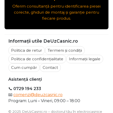
Oferim consultanță pentru identificarea piesei
corecte, ghiduri de montaj și garanție pentru
fiecare produs.
Informații utile DeUzCasnic.ro
Politica de retur
Termeni și condiții
Politica de confidențialitate
Informații legale
Cum cumpăr
Contact
Asistență clienți
📞
0729 194 233
📧
comenzi@deuzcasnic.ro
Program: Luni – Vineri, 09:00 – 18:00
©️ 2025 DeUzCasnic.ro – doctorul tău în electrocasnice