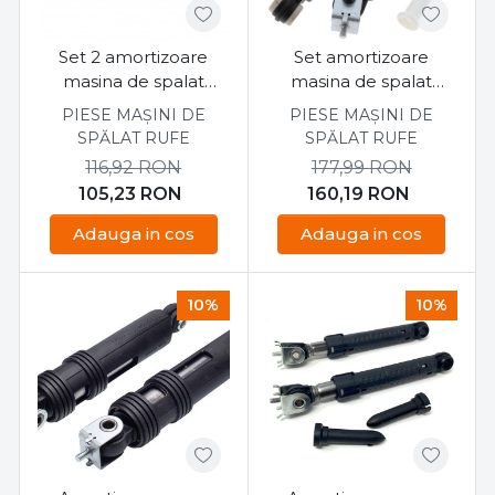
Set 2 amortizoare
Set amortizoare
masina de spalat
masina de spalat
Indesit C00303588
Whirlpool, Indesit
PIESE MAȘINI DE
PIESE MAȘINI DE
SPĂLAT RUFE
SPĂLAT RUFE
116,92
RON
177,99
RON
105,23
RON
160,19
RON
Adauga in cos
Adauga in cos
10%
10%