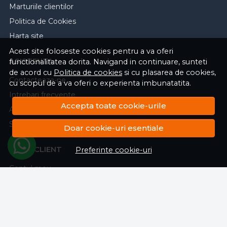
Marturiile clientilor
Politica de Cookies
Harta site
Acest site foloseste cookies pentru a va oferi
ASISTENTA
functionalitatea dorita. Navigand in continuare, sunteti
de acord cu
Politica de cookies
si cu plasarea de cookies,
Contacteaza-ne
cu scopul de a va oferi o experienta imbunatatita.
Intrebari frecvente
Accepta toate cookie-urile
ANPC
Solutionarea litigiilor
Doar cookie-uri esentiale
CONT CLIENT
Preferinte cookie-uri
Contul meu
Inregistrare
Istoric comenzi
Produse favorite
Politica de returnare