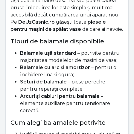
ușa poate rămâne deschisă sau poate cădea
brusc. Înlocuirea lor este simplă și mult mai
accesibilă decât cumpărarea unui aparat nou.
Pe
DeUzCasnic.ro
găsești toate
piesele
pentru mașini de spălat vase
de care ai nevoie.
Tipuri de balamale disponibile
Balamale ușă standard
– potrivite pentru
majoritatea modelelor de mașini de vase;
Balamale cu arc și amortizor
– pentru o
închidere lină și sigură;
Seturi de balamale
– piese pereche
pentru reparații complete;
Arcuri și cabluri pentru balamale
–
elemente auxiliare pentru tensionare
corectă.
Cum alegi balamalele potrivite