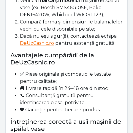
Verifică
marca și modelul
mașinii de spălat
vase (ex. Bosch SMS46GI05E, Beko
DFN16420W, Whirlpool WIO3T123);
Compară forma și dimensiunile balamalelor
vechi cu cele disponibile pe site;
Dacă nu ești sigur(ă), contactează echipa
DeUzCasnic.ro
pentru asistență gratuită.
Avantajele cumpărării de la
DeUzCasnic.ro
✅ Piese originale și compatibile testate
pentru calitate;
🚚 Livrare rapidă în 24–48 ore din stoc;
📞 Consultanță gratuită pentru
identificarea piesei potrivite;
🛡️ Garanție pentru fiecare produs.
Întreținerea corectă a ușii mașinii de
spălat vase