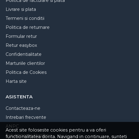
Politica de facturare si plata
Livrare si plata
Termeni si conditii
Politica de returnare
Formular retur
Retur easybox
Confidentialitate
Marturiile clientilor
Politica de Cookies
Harta site
ASISTENTA
Contacteaza-ne
Intrebari frecvente
ANPC
Acest site foloseste cookies pentru a va oferi
Solutionarea litigiilor
functionalitatea dorita. Navigand in continuare, sunteti