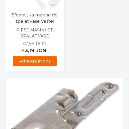
Sfoara usa masina de
spalat vase Vestel
PIESE MAȘINI DE
SPĂLAT VASE
47,99
RON
43,19
RON
Adauga in cos