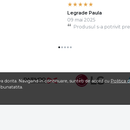
Legrade Paula
09 mai 2025
Produsul s-a potrivit pref
tea dorita. Navigand in continuare, sunteti de acord cu
Politica 
mbunatatita.
CONT CLIENT
ABONEAZA-
Contul meu
Fii la curent 