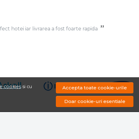
ect hotei iar livrarea a fost foarte rapida
de cookies
si cu
Accepta toate cookie-urile
Doar cookie-uri esentiale
TE LA NEWSLETTER
cu toate promotiile si produsele noi din shop!