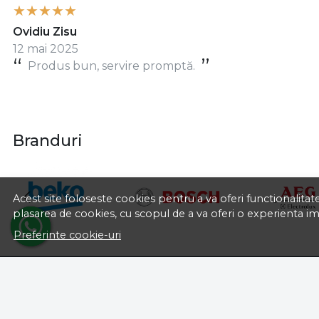
Ovidiu Zisu
12 mai 2025
Produs bun, servire promptă.
Branduri
Acest site foloseste cookies pentru a va oferi functionalita
plasarea de cookies, cu scopul de a va oferi o experienta i
Preferinte cookie-uri
DESPRE NOI
ASISTENTA
Politica de facturare si plata
Contacteaza-ne