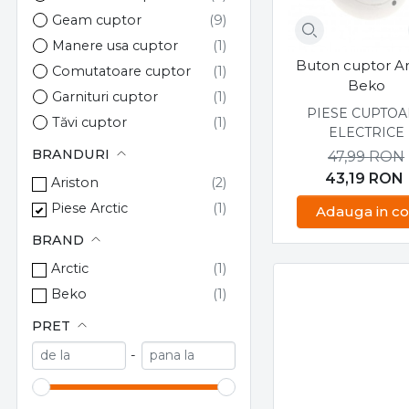
Geam cuptor
Manere usa cuptor
Buton cuptor Arc
Comutatoare cuptor
Beko
Garnituri cuptor
PIESE CUPTOA
Tăvi cuptor
ELECTRICE
BRANDURI
47,99
RON
43,19
RON
Ariston
Piese Arctic
Adauga in co
BRAND
Arctic
Beko
PRET
-