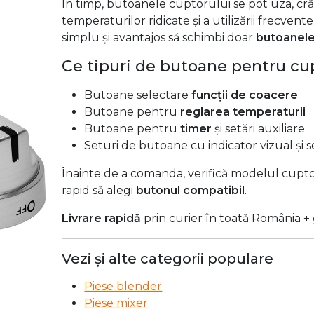
În timp, butoanele cuptorului se pot uza, cr
temperaturilor ridicate și a utilizării frecvent
simplu și avantajos să schimbi doar
butoanele
Ce tipuri de butoane pentru cup
Butoane selectare
funcții de coacere
Butoane pentru
reglarea temperaturii
Butoane pentru
timer
și setări auxiliare
Seturi de butoane cu indicator vizual și
Înainte de a comanda, verifică modelul cupto
rapid să alegi
butonul compatibil
.
Livrare rapidă
prin curier în toată România +
Vezi și alte categorii populare
Piese blender
Piese mixer