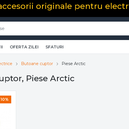
 accesorii originale pentru elect
II
OFERTA ZILEI
SFATURI
ectrice
Butoane cuptor
Piese Arctic
ptor, Piese Arctic
10%