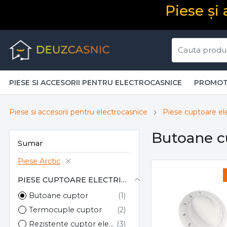
Piese și
PIESE SI ACCESORII PENTRU ELECTROCASNICE
PROMOT
Piese si accesorii pentru electrocasnice
Piese cuptoare el
Butoane cu
Sumar
Piese Arctic
PIESE CUPTOARE ELECTRICE
Butoane cuptor
Termocuple cuptor
Rezistente cuptor electric