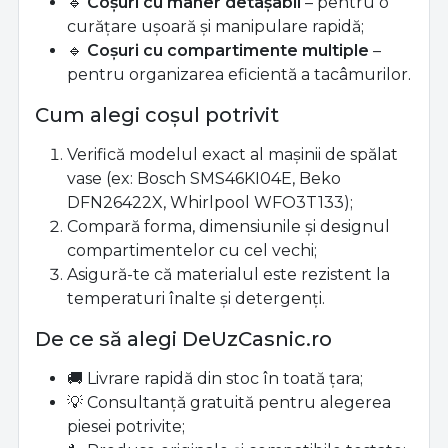
🔹
Coșuri cu mâner detașabil
– pentru o
curățare ușoară și manipulare rapidă;
🔹
Coșuri cu compartimente multiple
–
pentru organizarea eficientă a tacâmurilor.
Cum alegi coșul potrivit
Verifică modelul exact al mașinii de spălat
vase (ex: Bosch SMS46KI04E, Beko
DFN26422X, Whirlpool WFO3T133);
Compară forma, dimensiunile și designul
compartimentelor cu cel vechi;
Asigură-te că materialul este rezistent la
temperaturi înalte și detergenți.
De ce să alegi DeUzCasnic.ro
🚚 Livrare rapidă din stoc în toată țara;
💡 Consultanță gratuită pentru alegerea
piesei potrivite;