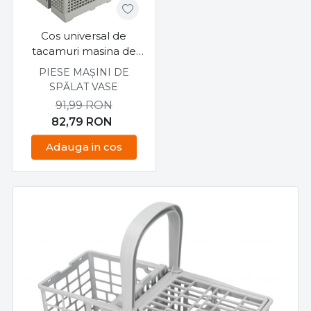
Cos universal de
tacamuri masina de
spalat vase
PIESE MAȘINI DE
SPĂLAT VASE
91,99
RON
82,79
RON
Adauga in cos