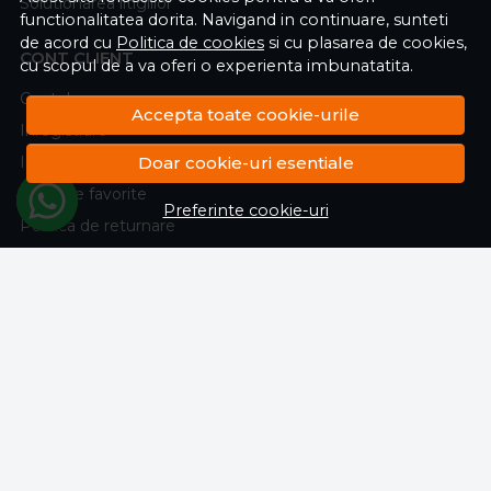
Solutionarea litigiilor
functionalitatea dorita. Navigand in continuare, sunteti
de acord cu
Politica de cookies
si cu plasarea de cookies,
CONT CLIENT
cu scopul de a va oferi o experienta imbunatatita.
Contul meu
Accepta toate cookie-urile
Inregistrare
Doar cookie-uri esentiale
Istoric comenzi
Produse favorite
Preferinte cookie-uri
Politica de returnare
Transport si retururi
ABONEAZA-TE LA NEWSLETTER
Fii la curent cu toate promotiile si produsele noi din shop!
Email
Aboneaza-te