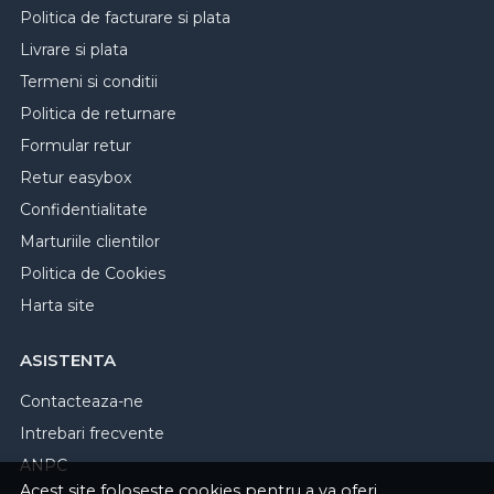
Politica de facturare si plata
Livrare si plata
Termeni si conditii
Politica de returnare
Formular retur
Retur easybox
Confidentialitate
Marturiile clientilor
Politica de Cookies
Harta site
ASISTENTA
Contacteaza-ne
Intrebari frecvente
ANPC
Acest site foloseste cookies pentru a va oferi