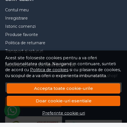
Contul meu
Inregistrare
Istoric comenzi
Produse favorite
Politica de returnare
Transport si retururi
Acest site foloseste cookies pentru a va oferi
functionalitatea dorita. Navigand in continuare, sunteti
ABONEAZA-TE LA NEWSLETTER
de acord cu
Politica de cookies
si cu plasarea de cookies,
cu scopul de a va oferi o experienta imbunatatita.
Fii la curent cu toate promotiile si produsele noi din shop!
Email
Accepta toate cookie-urile
Doar cookie-uri esentiale
Aboneaza-te
Preferinte cookie-uri