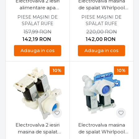
Electrovalva 2 iesiri
Electrovalva masina
alimentare apa
de spalat Whirlpool
masina de spalat
AWO/D 481227128558
PIESE MAȘINI DE
PIESE MAȘINI DE
Whirlpool AWS61012
SPĂLAT RUFE
SPĂLAT RUFE
480111100199
157,99
RON
220,00
RON
142,19
RON
142,00
RON
Adauga in cos
Adauga in cos
10%
10%
Electrovalva 2 iesiri
Electrovalva masina
masina de spalat
de spalat Whirlpool
Whirlpool
481071427961