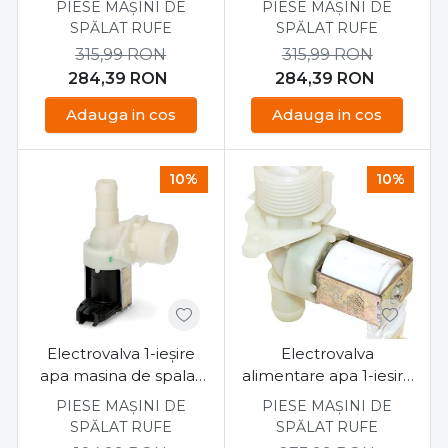
PIESE MAȘINI DE
PIESE MAȘINI DE
481073073171
SPĂLAT RUFE
SPĂLAT RUFE
315,99
RON
315,99
RON
284,39
RON
284,39
RON
Adauga in cos
Adauga in cos
10%
10%
Electrovalva 1-ieşire
Electrovalva
apa masina de spalat
alimentare apa 1-iesire
Whirlpool
masina de spalat
PIESE MAȘINI DE
PIESE MAȘINI DE
481227128375
Whirlpool
SPĂLAT RUFE
SPĂLAT RUFE
481228128429