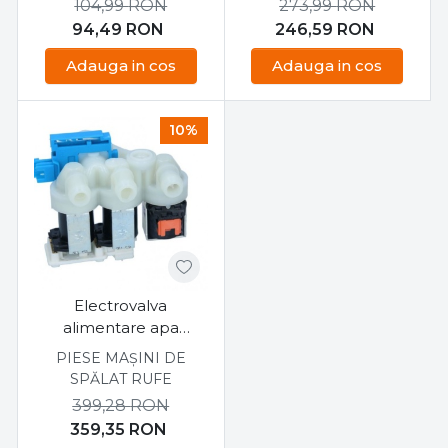
104,99
RON
273,99
RON
94,49
RON
246,59
RON
Adauga in cos
Adauga in cos
10%
Electrovalva
alimentare apa
masina de spalat
PIESE MAȘINI DE
Whirlpool AWIC 10914
SPĂLAT RUFE
C00380535
399,28
RON
359,35
RON