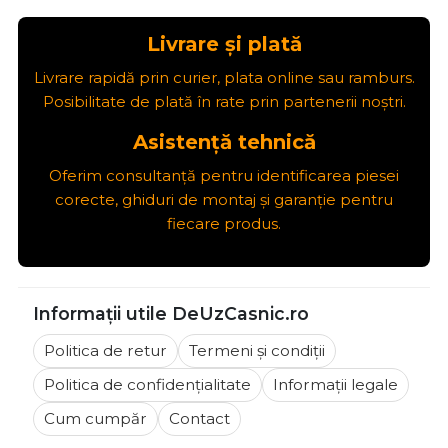
Livrare și plată
Livrare rapidă prin curier, plata online sau ramburs.
Posibilitate de plată în rate prin partenerii noștri.
Asistență tehnică
Oferim consultanță pentru identificarea piesei
corecte, ghiduri de montaj și garanție pentru
fiecare produs.
Informații utile DeUzCasnic.ro
Politica de retur
Termeni și condiții
Politica de confidențialitate
Informații legale
Cum cumpăr
Contact