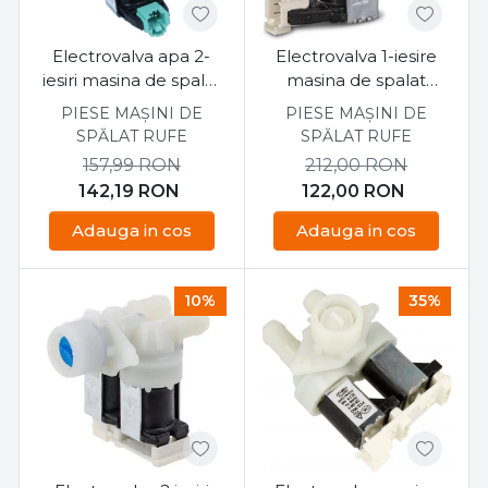
Electrovalva apa 2-
Electrovalva 1-iesire
iesiri masina de spalat
masina de spalat
Whirlpool WTLS65712
Whirlpool
PIESE MAȘINI DE
PIESE MAȘINI DE
481228128468
480140102032
SPĂLAT RUFE
SPĂLAT RUFE
157,99
RON
212,00
RON
142,19
RON
122,00
RON
Adauga in cos
Adauga in cos
10%
35%