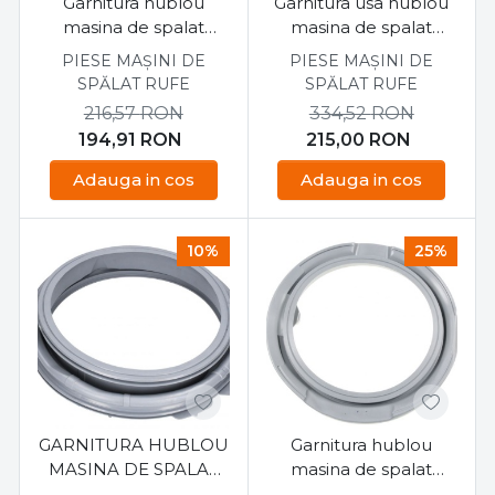
Garnitura hublou
Garnitura usa hublou
masina de spalat
masina de spalat
Samsung
Samsung
PIESE MAȘINI DE
PIESE MAȘINI DE
WW90M644OPX/LE
WW80T4540AXLE
SPĂLAT RUFE
SPĂLAT RUFE
216,57
RON
334,52
RON
194,91
RON
215,00
RON
Adauga in cos
Adauga in cos
10%
25%
GARNITURA HUBLOU
Garnitura hublou
MASINA DE SPALAT
masina de spalat
SAMSUNG
Samsung DC64-