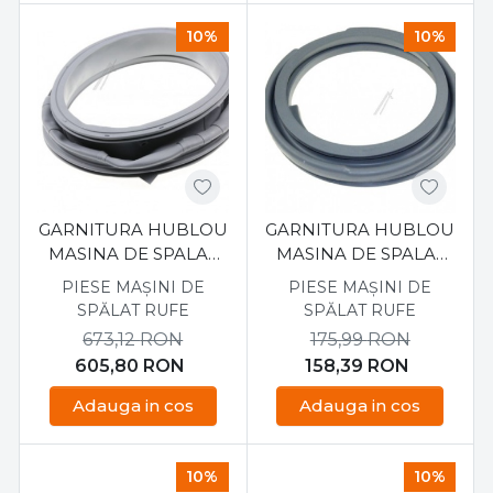
10%
10%
GARNITURA HUBLOU
GARNITURA HUBLOU
MASINA DE SPALAT
MASINA DE SPALAT
SAMSUNG
SAMSUNG
PIESE MAȘINI DE
PIESE MAȘINI DE
WW60J4060LW
F1045AVGW1XEH
SPĂLAT RUFE
SPĂLAT RUFE
DC6403203A
DC64-00374C
673,12
RON
175,99
RON
605,80
RON
158,39
RON
Adauga in cos
Adauga in cos
10%
10%