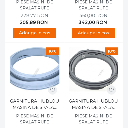
PIESE MAȘINI DE
PIESE MAȘINI DE
DC6402888A
02605A
SPĂLAT RUFE
SPĂLAT RUFE
228,77
RON
460,00
RON
205,89
RON
342,00
RON
Adauga in cos
Adauga in cos
10%
10%
GARNITURA HUBLOU
GARNITURA HUBLOU
MASINA DE SPALAT
MASINA DE SPALAT
SAMSUNG DC64-
SAMSUNG DC97-
PIESE MAȘINI DE
PIESE MAȘINI DE
01664A
18852A
SPĂLAT RUFE
SPĂLAT RUFE