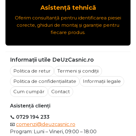
Asistență tehnică
Oferim consultanță pentru identificarea piesei
corecte, ghiduri de montaj și garanție pentru
fiecare produs.
Informații utile DeUzCasnic.ro
Politica de retur
Termeni și condiții
Politica de confidențialitate
Informații legale
Cum cumpăr
Contact
Asistență clienți
📞
0729 194 233
📧
comenzi@deuzcasnic.ro
Program: Luni – Vineri, 09:00 – 18:00