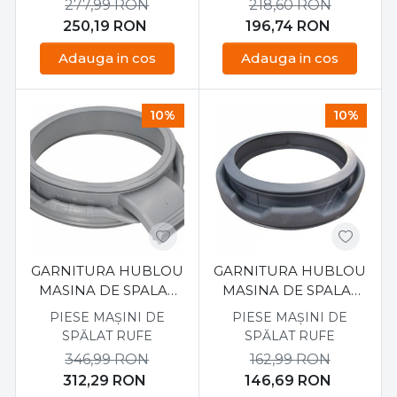
277,99
RON
218,60
RON
250,19
RON
196,74
RON
Adauga in cos
Adauga in cos
10%
10%
GARNITURA HUBLOU
GARNITURA HUBLOU
MASINA DE SPALAT
MASINA DE SPALAT
SAMSUNG DC64-
SAMSUNG
PIESE MAȘINI DE
PIESE MAȘINI DE
03176A
DC6400563B
SPĂLAT RUFE
SPĂLAT RUFE
346,99
RON
162,99
RON
312,29
RON
146,69
RON