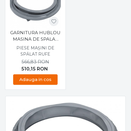
GARNITURA HUBLOU
MASINA DE SPALAT
SAMSUNG
PIESE MAȘINI DE
WW80K5210VW
SPĂLAT RUFE
566,83
RON
510,15
RON
Adauga in cos