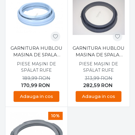
GARNITURA HUBLOU
GARNITURA HUBLOU
MASINA DE SPALAT
MASINA DE SPALAT
SAMSUNG
SAMSUNG DC64-
PIESE MAȘINI DE
PIESE MAȘINI DE
WFB1061GWYLE
02684A
SPĂLAT RUFE
SPĂLAT RUFE
189,99
RON
313,99
RON
170,99
RON
282,59
RON
Adauga in cos
Adauga in cos
10%