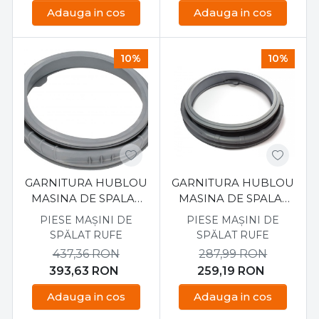
Adauga in cos
Adauga in cos
10%
10%
GARNITURA HUBLOU
GARNITURA HUBLOU
MASINA DE SPALAT
MASINA DE SPALAT
SAMSUNG
SAMSUNG
PIESE MAȘINI DE
PIESE MAȘINI DE
DC6402402A
WF1802LSW2YLE
SPĂLAT RUFE
SPĂLAT RUFE
DC64-01602A
437,36
RON
287,99
RON
393,63
RON
259,19
RON
Adauga in cos
Adauga in cos