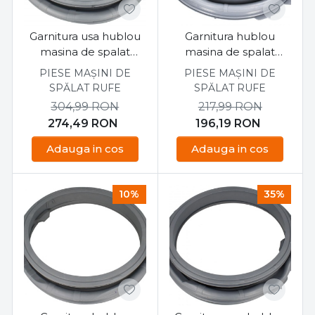
Garnitura usa hublou
Garnitura hublou
masina de spalat
masina de spalat
Samsung
Samsung
PIESE MAȘINI DE
PIESE MAȘINI DE
WW90T734DBX/S7
WF60F4E0W2W/LE
SPĂLAT RUFE
SPĂLAT RUFE
304,99
RON
217,99
RON
274,49
RON
196,19
RON
Adauga in cos
Adauga in cos
10%
35%