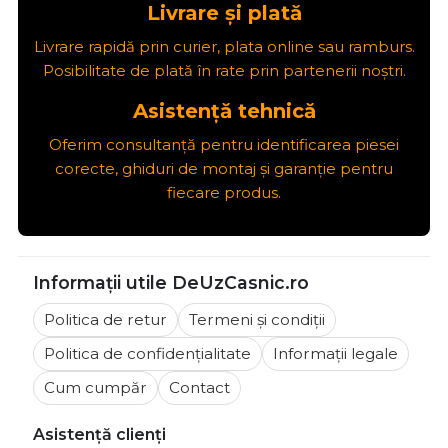
Livrare și plată
Livrare rapidă prin curier, plata online sau ramburs.
Posibilitate de plată în rate prin partenerii noștri.
Asistență tehnică
Oferim consultanță pentru identificarea piesei
corecte, ghiduri de montaj și garanție pentru
fiecare produs.
Informații utile DeUzCasnic.ro
Politica de retur
Termeni și condiții
Politica de confidențialitate
Informații legale
Cum cumpăr
Contact
Asistență clienți