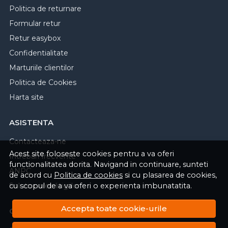
Politica de returnare
Formular retur
Retur easybox
Confidentialitate
Marturiile clientilor
Politica de Cookies
Harta site
ASISTENTA
Contacteaza-ne
Acest site foloseste cookies pentru a va oferi
Intrebari frecvente
functionalitatea dorita. Navigand in continuare, sunteti
ANPC
de acord cu
Politica de cookies
si cu plasarea de cookies,
cu scopul de a va oferi o experienta imbunatatita.
Solutionarea litigiilor
Accepta toate cookie-urile
CONT CLIENT