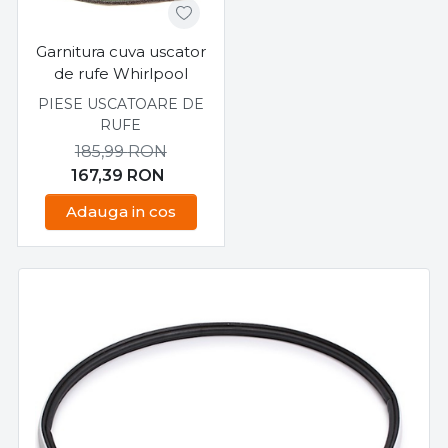
Garnitura cuva uscator
de rufe Whirlpool
PIESE USCATOARE DE
RUFE
185,99
RON
167,39
RON
Adauga in cos