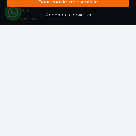
Contul meu
Doar cookie-uri esentiale
Inregistrare
Preferinte cookie-uri
Istoric comenzi
Produse favorite
Politica de returnare
Transport si retururi
ABONEAZA-TE LA NEWSLETTER
Fii la curent cu toate promotiile si produsele noi din shop!
Email
Aboneaza-te