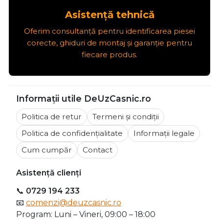
Asistență tehnică
Oferim consultanță pentru identificarea piesei
corecte, ghiduri de montaj și garanție pentru
fiecare produs.
Informații utile DeUzCasnic.ro
Politica de retur
Termeni și condiții
Politica de confidențialitate
Informații legale
Cum cumpăr
Contact
Asistență clienți
📞
0729 194 233
📧
comenzi@deuzcasnic.ro
Program: Luni – Vineri, 09:00 – 18:00