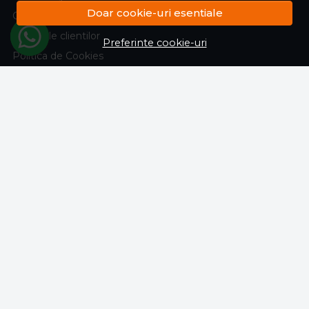
Doar cookie-uri esentiale
Confidentialitate
Marturiile clientilor
Preferinte cookie-uri
Politica de Cookies
Harta site
ASISTENTA
Contacteaza-ne
Intrebari frecvente
ANPC
Solutionarea litigiilor
CONT CLIENT
Contul meu
Inregistrare
Istoric comenzi