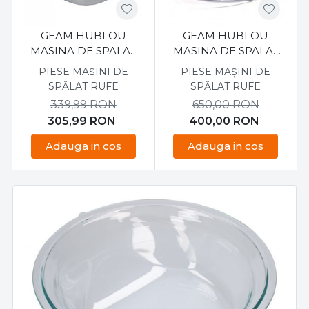
GEAM HUBLOU
GEAM HUBLOU
MASINA DE SPALAT
MASINA DE SPALAT
WHIRLPOOL AWO/D,
WHIRLPOOL AWOC
PIESE MAȘINI DE
PIESE MAȘINI DE
481245059812
481071423981
SPĂLAT RUFE
SPĂLAT RUFE
339,99
RON
650,00
RON
305,99
RON
400,00
RON
Adauga in cos
Adauga in cos