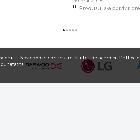
L
Legrade Paula
tea dorita. Navigand in continuare, sunteti de acord cu
Politica 
09 mai 2025
mbunatatita.
Produsul s-a potrivit pref