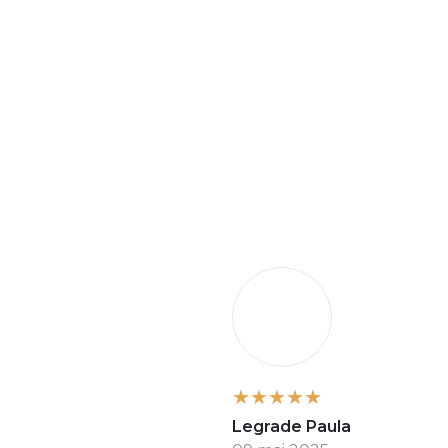
cte, ghiduri de montaj și garanție pentru fiecare produs.
nfidențialitate
Informații legale
Cum cumpăr
Conta