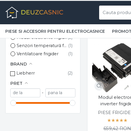
Piese și
PIESE SI ACCESORII PENTRU ELECTROCASNICE
PROMOT
Top Brands
Liebherr
Liebherr
PIESE FRIGIDERE
Modul electronic frigider
Senzori temperatură frigider
Ventilatoare frigider
BRAND
Liebherr