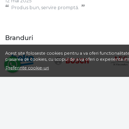
O
Ovidiu Zisu
Acest site foloseste cookies pentru a va oferi functionalita
12 mai 2025
plasarea de cookies, cu scopul de a va oferi o experienta i
Produs bun, servire promptă.
Preferinte cookie-uri
Branduri