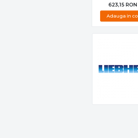
PRET
-
Modul electro
inverter frigid
LIEBHERR X
PIESE FRIGID
105N5342
659,42
RO
623,15
RON
Adauga in co