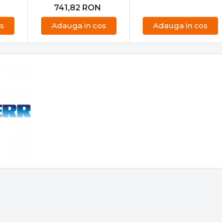
nic
Panou si modul
Kit de reperatii senzor
er
electronic combina
temperatura Liebherr
VL
frigorifica LIEBHERR
(4,7KOHM)
ERE
PIESE FRIGIDERE
PIESE FRIGIDERE
DNML 43X13 - 21B
307,99
RON
277,19
RON
N
785,00
RON
741,82
RON
s
Adauga in cos
Adauga in cos