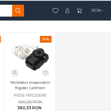
rocasnice
RON
Sorteaza
10%