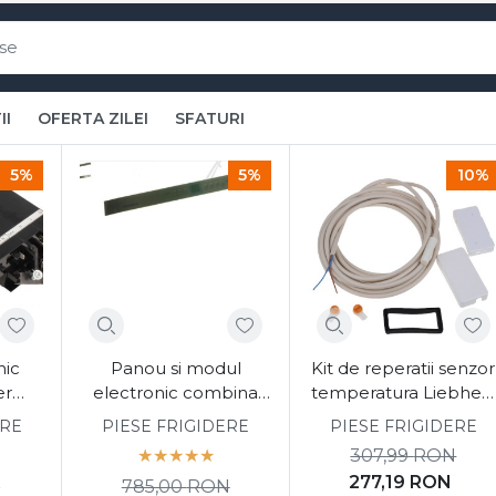
 accesorii originale pentru elect
II
OFERTA ZILEI
SFATURI
5%
5%
10%