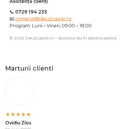
Oferim consultanță pentru identificarea piesei core
Informații utile DeUzCasnic.ro
Politica de retur
Termeni și condiții
Politica de co
Asistență clienți
📞
0729 194 233
📧
comenzi@deuzcasnic.ro
Program: Luni – Vineri, 09:00 – 18:00
©️ 2025 DeUzCasnic.ro – doctorul tău în electrocasnice
Marturii clienti