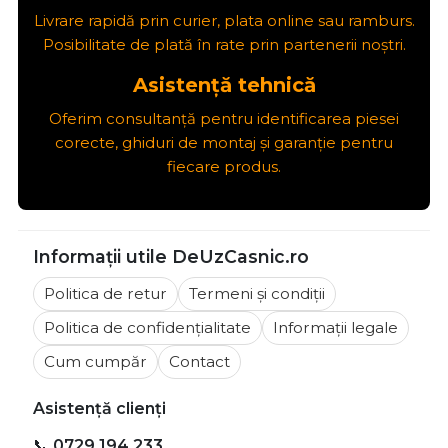
Livrare rapidă prin curier, plata online sau ramburs.
Posibilitate de plată în rate prin partenerii noștri.
Asistență tehnică
Oferim consultanță pentru identificarea piesei
corecte, ghiduri de montaj și garanție pentru
fiecare produs.
Informații utile DeUzCasnic.ro
Politica de retur
Termeni și condiții
Politica de confidențialitate
Informații legale
Cum cumpăr
Contact
Asistență clienți
📞
0729 194 233