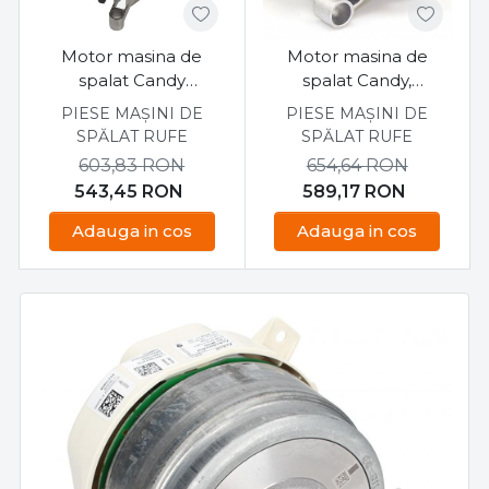
Motor masina de
Motor masina de
spalat Candy
spalat Candy,
CSWS40464TDR/2-S
46000184
PIESE MAȘINI DE
PIESE MAȘINI DE
SPĂLAT RUFE
SPĂLAT RUFE
603,83
RON
654,64
RON
543,45
RON
589,17
RON
Adauga in cos
Adauga in cos