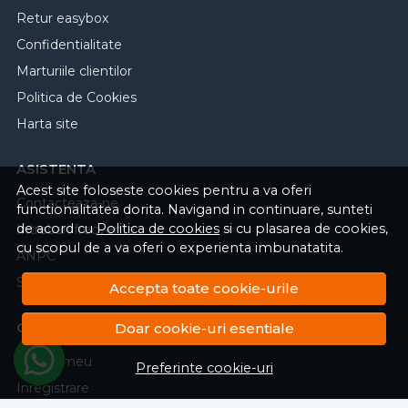
Retur easybox
Confidentialitate
Marturiile clientilor
Politica de Cookies
Harta site
ASISTENTA
Acest site foloseste cookies pentru a va oferi
Contacteaza-ne
functionalitatea dorita. Navigand in continuare, sunteti
de acord cu
Politica de cookies
si cu plasarea de cookies,
Intrebari frecvente
cu scopul de a va oferi o experienta imbunatatita.
ANPC
Solutionarea litigiilor
Accepta toate cookie-urile
CONT CLIENT
Doar cookie-uri esentiale
Contul meu
Preferinte cookie-uri
Inregistrare