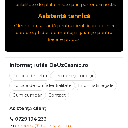
Posibilitate de plată în rate prin partenerii noștri.
Asistență tehnică
Oferim consultanță pentru identificarea piesei
corecte, ghiduri de montaj și garanție pentru
fiecare produs.
Informații utile DeUzCasnic.ro
Politica de retur
Termeni și condiții
Politica de confidențialitate
Informații legale
Cum cumpăr
Contact
Asistență clienți
📞
0729 194 233
📧
comenzi@deuzcasnic.ro