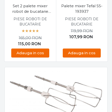
Set 2 palete mixer
Palete mixer Tefal SS-
robot de bucatarie
193937
Moulinex, Tefal
PIESE ROBOTI DE
PIESE ROBOTI DE
BUCATARIE
BUCATARIE
119,99
RON
107,99
RON
165,00
RON
115,00
RON
Adauga in cos
Adauga in cos