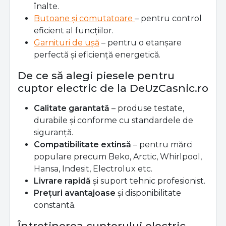
înalte.
Butoane și comutatoare
– pentru control
eficient al funcțiilor.
Garnituri de ușă
– pentru o etanșare
perfectă și eficiență energetică.
De ce să alegi piesele pentru
cuptor electric de la DeUzCasnic.ro
Calitate garantată
– produse testate,
durabile și conforme cu standardele de
siguranță.
Compatibilitate extinsă
– pentru mărci
populare precum Beko, Arctic, Whirlpool,
Hansa, Indesit, Electrolux etc.
Livrare rapidă
și suport tehnic profesionist.
Prețuri avantajoase
și disponibilitate
constantă.
Întreținerea cuptorului electric –