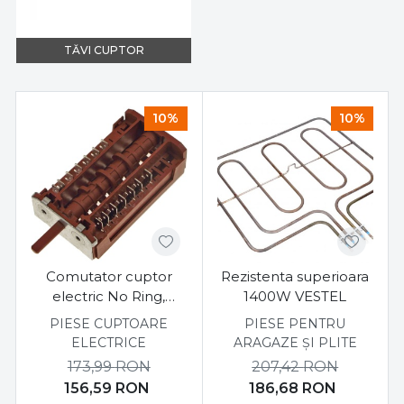
TĂVI CUPTOR
10%
10%
Comutator cuptor
Rezistenta superioara
electric No Ring,
1400W VESTEL
Fan&Grill VESTEL
PIESE CUPTOARE
PIESE PENTRU
ELECTRICE
ARAGAZE ȘI PLITE
173,99
RON
207,42
RON
156,59
RON
186,68
RON