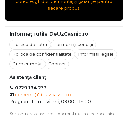
corecte, ghiduri de montaj și garanție pentru
fiecare produs.
Informații utile DeUzCasnic.ro
Politica de retur
Termeni și condiții
Politica de confidențialitate
Informații legale
Cum cumpăr
Contact
Asistență clienți
📞
0729 194 233
📧
comenzi@deuzcasnic.ro
Program: Luni – Vineri, 09:00 – 18:00
©️ 2025 DeUzCasnic.ro – doctorul tău în electrocasnice