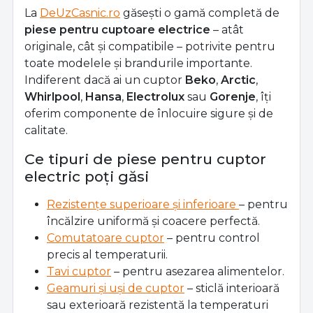
La
DeUzCasnic.ro
găsești o gamă completă de
piese pentru cuptoare electrice
– atât
originale, cât și compatibile – potrivite pentru
toate modelele și brandurile importante.
Indiferent dacă ai un cuptor
Beko
,
Arctic
,
Whirlpool
,
Hansa
,
Electrolux
sau
Gorenje
, îți
oferim componente de înlocuire sigure și de
calitate.
Ce tipuri de piese pentru cuptor
electric poți găsi
Rezistențe superioare și inferioare
– pentru
încălzire uniformă și coacere perfectă.
Comutatoare cuptor
– pentru control
precis al temperaturii.
Tavi cuptor
– pentru asezarea alimentelor.
Geamuri și uși de cuptor
– sticlă interioară
sau exterioară rezistentă la temperaturi