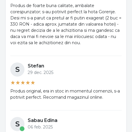
Produs de foarte buna calitate, ambalate
corespunzator; s-au potrivit perfect la hota Gorenje.
Desi mi s-a parut ca pretul ar fi putin exagerat (2 buc =
330 RON - adica aprox. jumatate din valoarea hotei) -
nu regret decizia de a le achizitiona si ma gandesc ca
daca va mai fi nevoie sa le mai inlocuiesc odata - nu
voi ezita sa le achizitionez din nou.
Stefan
S
29 dec. 2025
Produs original, era in stoc in momentul comenzii, s-a
potrivit perfect. Recomand magazinul online.
Sabau Edina
S
06 feb. 2025