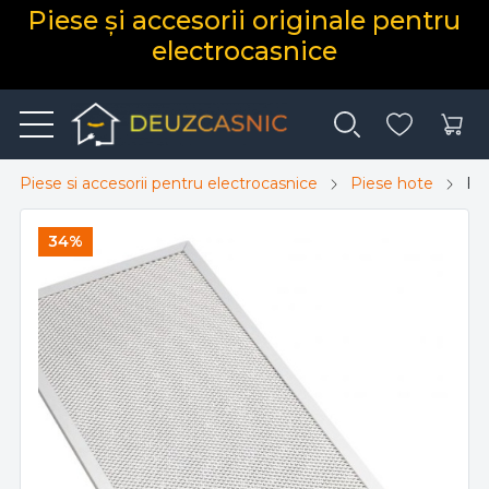
Piese și accesorii originale pentru
electrocasnice
Piese si accesorii pentru electrocasnice
Piese hote
Fil
34%