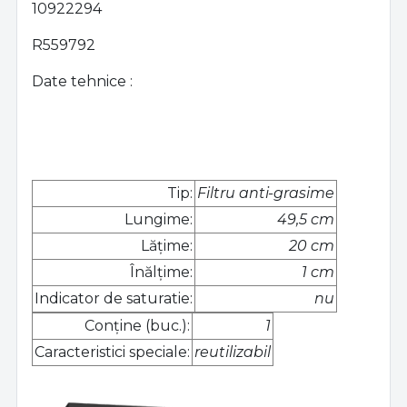
10922294
R559792
Date tehnice :
Tip:
Filtru anti-grasime
Lungime:
49,5 cm
Lățime:
20 cm
Înălțime:
1 cm
Indicator de saturatie:
nu
Conține (buc.):
1
Caracteristici speciale:
reutilizabil