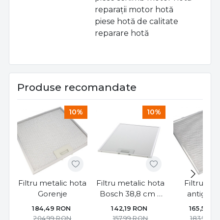
reparații motor hotă
piese hotă de calitate
reparare hotă
Produse recomandate
10%
10%
Filtru metalic hota
Filtru metalic hota
Filtru met
Gorenje
Bosch 38,8 cm x
antigras
26,5 cm x 8 mm
Gorenje 32
184,49
RON
142,19
RON
165,59
R
259mm X 
204,99
RON
157,99
RON
183,99
R