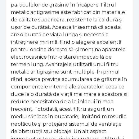
particulelor de grăsime în încăpere. Filtrul
metalic antigrașime este fabricat din materiale
de calitate superioară, rezistente la căldură și
ușor de curățat. Aceasta înseamnă că acesta
are o durată de viață lungă și necesită o
întreținere minimă, fiind o alegere excelentă
pentru oricine dorește să-și mențină aparatele
electrocasnice într-o stare impecabilă pe
termen lung. Avantajele utilizării unui filtru
metalic antigrașime sunt multiple. În primul
rând, acesta previne acumularea de grăsime în
componentele interne ale aparatelor, ceea ce
duce la o durată de viață mai mare a acestora și
reduce necesitatea de a le înlocui în mod
frecvent. Totodată, acest filtru asigură un
mediu sănătos în bucătărie, limitând mirosurile
neplăcute și protejând sistemul de ventilație
de obstrucții sau blocaje. Un alt aspect
important este ușurința în curățare a filtrului.