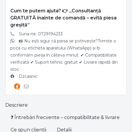
Cum te putem ajuta? 👉 „Consultanță
GRATUITĂ înainte de comandă – evită piesa
greșită”
Suna-ne: 0729194233
📸 Nu ești sigur că piesa se potrivește?Trimite o
poză cu eticheta aparatului (WhatsApp) și îți
confirmăm piesa în câteva minut. ✔ Compatibilitate
verificată ✔ Suport tehnic gratuit ✔ Livrare rapidă din
stoc
Dzcasnic
Descriere
❓ Întrebări frecvente – compatibilitate & livrare
Ce spun clientii
Detalii