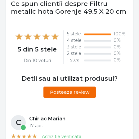
Ce spun clientii despre Filtru
metalic hota Gorenje 49.5 X 20 cm
5 stele
100%
4 stele
0%
3 stele
0%
5 din 5 stele
2 stele
0%
1 stea
0%
Din 10 voturi
Detii sau ai utilizat produsul?
Posteaza review
Chiriac Marian
C
17 apr.
Achizitie verificata