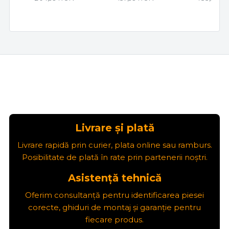
Livrare și plată
Livrare rapidă prin curier, plata online sau ramburs.
Posibilitate de plată în rate prin partenerii noștri.
Asistență tehnică
Oferim consultanță pentru identificarea piesei
corecte, ghiduri de montaj și garanție pentru
fiecare produs.