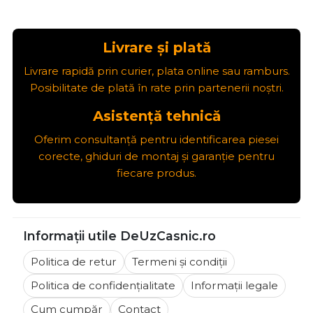
Livrare și plată
Livrare rapidă prin curier, plata online sau ramburs.
Posibilitate de plată în rate prin partenerii noștri.
Asistență tehnică
Oferim consultanță pentru identificarea piesei
corecte, ghiduri de montaj și garanție pentru
fiecare produs.
Informații utile DeUzCasnic.ro
Politica de retur
Termeni și condiții
Politica de confidențialitate
Informații legale
Cum cumpăr
Contact