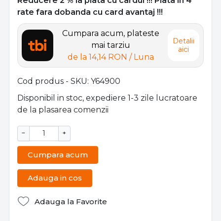
Reducere 2 % la plata cu cardul !!! Plata in 4
rate fara dobanda cu card avantaj !!!
Cumpara acum, plateste
Detalii
mai tarziu
aici
de la
14,14 RON
/ Luna
Cod produs - SKU
Y64900
Disponibil in stoc, expediere 1-3 zile lucratoare
de la plasarea comenzii
−
+
Cumpara acum
Adauga in cos
Adauga la Favorite