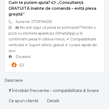
Cum te putem ajuta? 👉 „Consultanță
GRATUITĂ înainte de comandă – evită piesa
greșită”
Suna-ne: 0729194233
📸 Nu ești sigur că piesa se potrivește?Trimite o
poză cu eticheta aparatului (WhatsApp) și îți
confirmăm piesa în câteva minut. ✔ Compatibilitate
verificată ✔ Suport tehnic gratuit ✔ Livrare rapidă din
stoc
Dzcasnic
Descriere
❓ Întrebări frecvente – compatibilitate & livrare
Ce spun clientii
Detalii