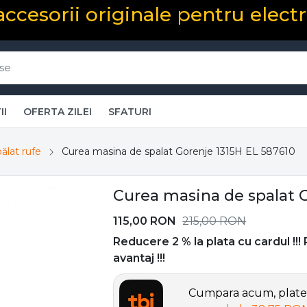
 accesorii originale pentru elect
II
OFERTA ZILEI
SFATURI
ălat rufe
Curea masina de spalat Gorenje 1315H EL 587610
Curea masina de spalat G
115,00
RON
215,00
RON
Reducere 2 % la plata cu cardul !!!
avantaj !!!
Cumpara acum, plates