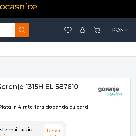
rocasnice
RON
orenje 1315H EL 587610
 Plata in 4 rate fara dobanda cu card
te mai tarziu
Detalii