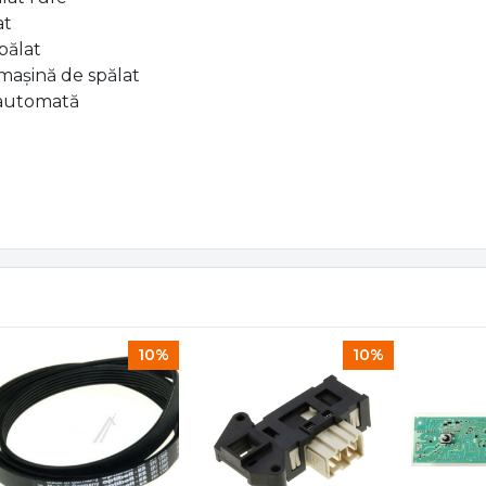
at
pălat
mașină de spălat
 automată
10%
10%