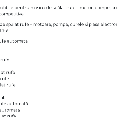
tibile pentru mașina de spălat rufe – motor, pompe, curea
 competitive!
 spălat rufe – motoare, pompe, curele și piese electronice
 tău!
rufe automată
 rufe
lat rufe
 rufe
lat rufe
lat
rufe automată
e automată
lat rufe