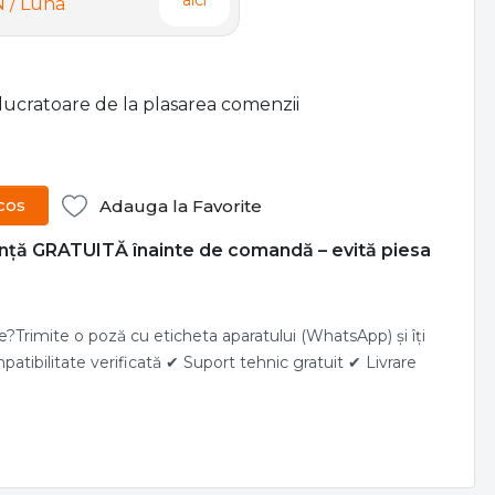
aici
N
/ Luna
e lucratoare de la plasarea comenzii
cos
Adauga la Favorite
nță GRATUITĂ înainte de comandă – evită piesa
te?Trimite o poză cu eticheta aparatului (WhatsApp) și îți
tibilitate verificată ✔ Suport tehnic gratuit ✔ Livrare