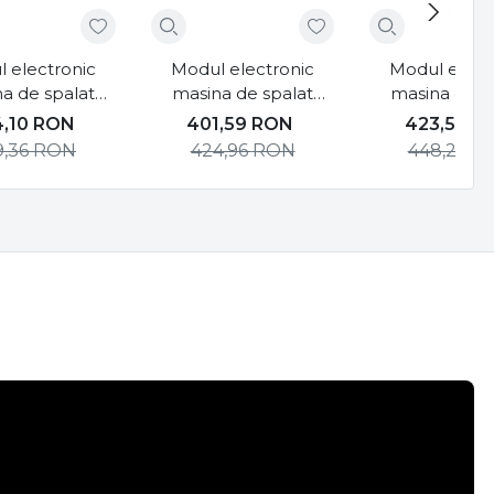
 electronic
Modul electronic
Modul elect
a de spalat
masina de spalat
masina de s
je WHE74S3
Gorenje WP70S3
Gorenje W
4,10
RON
401,59
RON
423,57
R
9,36
RON
424,96
RON
448,22
R