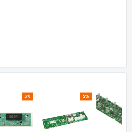
5%
5%