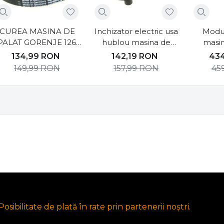
CUREA MASINA DE
Inchizator electric usa
Modul
PALAT GORENJE 1260
hublou masina de
masin
J5 EL
spalat Gorenje, Hisense
Goren
134,99
RON
142,19
RON
43
149,99
RON
157,99
RON
45
osibilitate de plată în rate prin partenerii noștri.