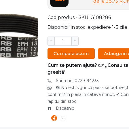
de la
38,75 RO
Cod produs - SKU
G108286
Disponibil in stoc, expediere 1-3 zil
−
+
Cumpara acum
Adauga in 
Cum te putem ajuta? 👉 „Consulta
greșită”
Suna-ne: 0729194233
📸 Nu ești sigur că piesa se potriveș
confirmăm piesa în câteva minut. ✔ Compa
rapidă din stoc
Dzcasnic