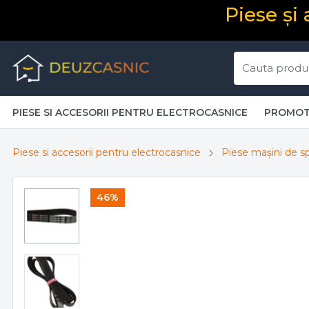
Piese și
PIESE SI ACCESORII PENTRU ELECTROCASNICE
PROMOT
Piese si accesorii pentru electrocasnice
Piese mașini de sp
46%