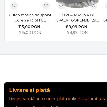
Curea masina de spalat
CUREA MASINA DE
Gorenje 1315H EL
SPALAT GORENJE 1295
S
587610
J6 EL
115,00
RON
89,09
RON
215,00
RON
98,99
RON
Livrare și plată
Livrare rapidă prin curier, plata online sau ramburs. P