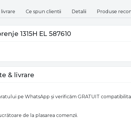
livrare
Ce spun clientii
Detalii
Produse reco
renje 1315H EL 587610
e & livrare
aparatului pe WhatsApp și verificăm GRATUIT compatibilit
 lucrătoare de la plasarea comenzii.