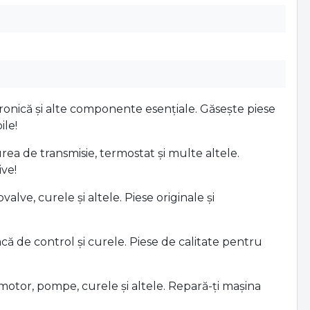
ronică și alte componente esențiale. Găsește piese
ile!
a de transmisie, termostat și multe altele.
ive!
lve, curele și altele. Piese originale și
ă de control și curele. Piese de calitate pentru
otor, pompe, curele și altele. Repară-ți mașina