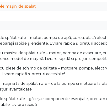
le mașini de spălat
e spălat rufe – motor, pompa de apă, curea, placă elect
arații rapide și eficiente. Livrare rapidă și prețuri accesib
mașina de spălat rufe – motor, pompa de evacuare, cure
u orice model de mașină. Livrare rapidă și prețuri competit
cu piese de schimb de calitate – motoare, pompe, electrova
ivrare rapidă și prețuri accesibile!
așina ta de spălat rufe – de la pompe și motoare la plac
rețuri avantajoase!
e spălat rufe – găsește componente esențiale, precum m
ibile. Livrare rapidă!