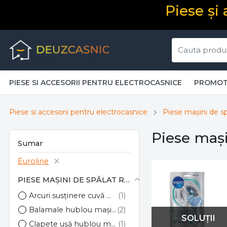
Piese și
PIESE SI ACCESORII PENTRU ELECTROCASNICE
PROMOT
Piese si accesorii pentru electrocasnice
Piese mașini de sp
Piese mași
Sumar
Euroline
PIESE MAȘINI DE SPĂLAT RUFE
Arcuri susținere cuvă mașini de spălat
Balamale hublou mașini de spălat
SOLUȚII
Clapete ușă hublou mașini de spălat