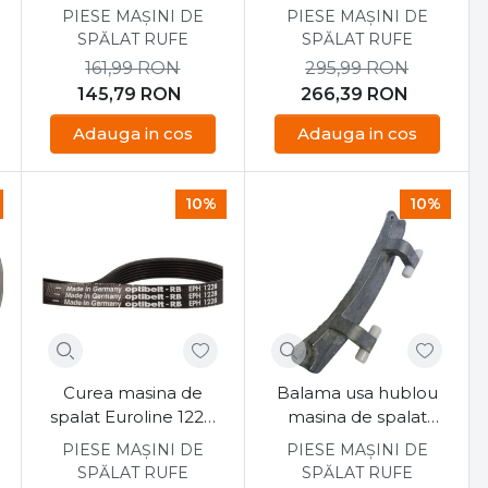
42079698
Westline, Westwood
PIESE MAȘINI DE
PIESE MAȘINI DE
42029183
SPĂLAT RUFE
SPĂLAT RUFE
161,99
RON
295,99
RON
145,79
RON
266,39
RON
Adauga in cos
Adauga in cos
10%
10%
Curea masina de
Balama usa hublou
spalat Euroline 1228
masina de spalat
H7 EL
Euroline, Westline
PIESE MAȘINI DE
PIESE MAȘINI DE
37015665
SPĂLAT RUFE
SPĂLAT RUFE