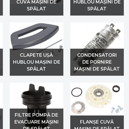
CUVĂ MAȘINI DE
HUBLOU MAȘINI DE
SPĂLAT
SPĂLAT
CLAPETE UȘĂ
CONDENSATORI
HUBLOU MAȘINI DE
DE PORNIRE
SPĂLAT
MAȘINI DE SPĂLAT
FILTRE POMPĂ DE
EVACUARE MAȘINI
FLANȘE CUVĂ
DE SPĂLAT
MAȘINI DE SPĂLAT