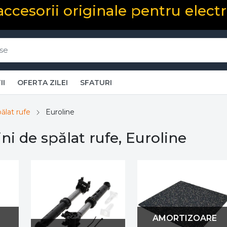
 accesorii originale pentru elect
II
OFERTA ZILEI
SFATURI
ălat rufe
Euroline
ni de spălat rufe, Euroline
AMORTIZOARE