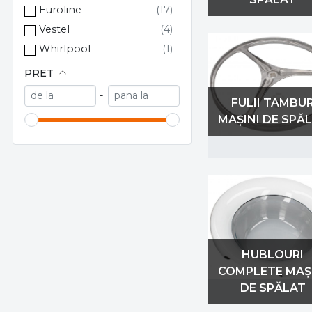
Daewoo
Euroline
DUCATI
Vestel
Euroline
Whirlpool
Fagor
PRET
Finlux
-
Grundig
FULII TAMBU
MAȘINI DE SPĂ
haier
Heinner
Hoover
Hotpoint Ariston
HUTCHINSON
ICECOOL
LUXOR
HUBLOURI
makita
COMPLETE MAȘ
midea
DE SPĂLAT
Miele