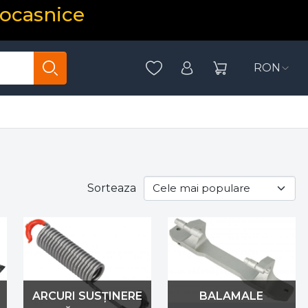
rocasnice
RON
Sorteaza
ARCURI SUSȚINERE
BALAMALE