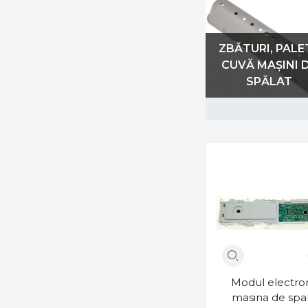
SCHUNK
Sharp
Siemens
ZBĂTURI, PALE
Skf
CUVĂ MAȘINI 
Smeg
SPĂLAT
Starlight
UNIQ
Vestel
vortex
WESTLINE
westwood
wpro
Zanussi
Zz
Modul electro
masina de spa