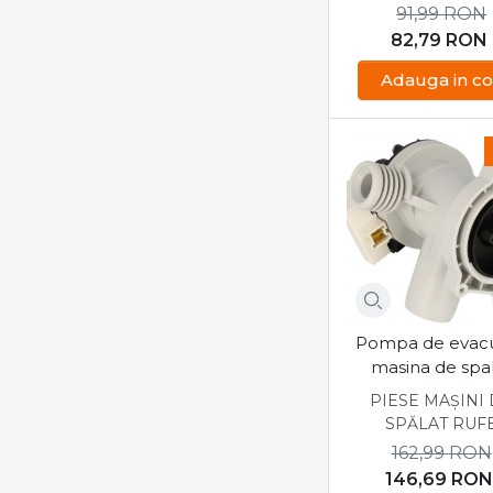
91,99
RON
82,79
RON
Adauga in co
Pompa de evac
masina de spa
Luxor, Euroli
PIESE MAȘINI
SPĂLAT RUF
162,99
RON
146,69
RON