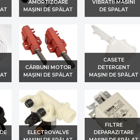
AMORTIZOARE
VIBRATII MASINI
LAT
MAȘINI DE SPĂLAT
DE SPALAT
CASETE
CĂRBUNI MOTOR
DETERGENT
LAT
MAȘINI DE SPĂLAT
MAȘINI DE SPĂLAT
FILTRE
 DE
ELECTROVALVE
DEPARAZITARE
MAȘINI DE SPĂLAT
MAȘINI DE SPĂLAT