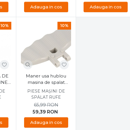
s
Adauga in cos
Adauga in cos
10%
10%
 DE
Maner usa hublou
INE
masina de spalat
06396
Euroline, Vestel
 DE
PIESE MAȘINI DE
42070156
E
SPĂLAT RUFE
65,99
RON
59,39
RON
s
Adauga in cos