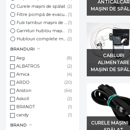
ANTICALCAR
Curele mașini de spălat
MAȘINI DE SPĂ
Filtre pompă de evacuare mașini de spălat
Fulii tambur mașini de spălat
Garnituri hublou mașini de spălat
Hublouri complete mașini de spălat
Module electronice mașini de spălat
BRANDURI
Pompe de evacuare mașini de spălat
CABLURI
Aeg
ALIMENTARE
Racorduri de evacuare masini de spalat
ALBATROS
MAȘINI DE SPĂ
Zbături, palete cuvă mașini de spălat
Amica
ARDO
Ariston
Askoll
BRANDT
candy
CURELE MAȘINI
COM
BRAND
SPĂLAT