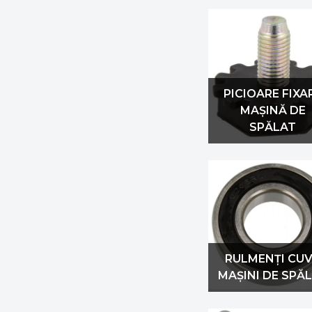
Myria
Orion
Panasonic
Philips
Piese Arctic
PICIOARE FIXA
Piese Beko
MAȘINĂ DE
Piese Bosch
SPĂLAT
Piese Candy
Piese Electrolux
Piese Gorenje
Piese Indesit
Piese LG
Piese Samsung
Piese Whirlpool
RULMENȚI CU
MAȘINI DE SPĂ
POWER INTEGRATIONS
Samus