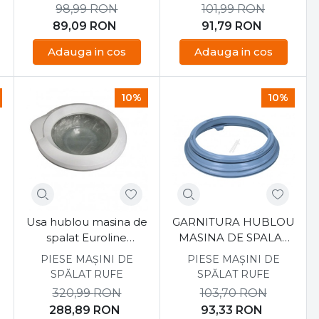
98,99
RON
101,99
RON
89,09
RON
91,79
RON
Adauga in cos
Adauga in cos
10%
10%
Usa hublou masina de
GARNITURA HUBLOU
spalat Euroline
MASINA DE SPALAT
42027955
EUROLINE, 42004246
PIESE MAȘINI DE
PIESE MAȘINI DE
SPĂLAT RUFE
SPĂLAT RUFE
320,99
RON
103,70
RON
288,89
RON
93,33
RON