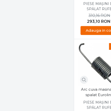
Euroline
PIESE MAȘINI
SPĂLAT RUF
310,16
RON
293,10
RON
Adauga in co
Arc cuva masin
spalat Euroli
37008404
PIESE MAȘINI
SPĂLAT RUF