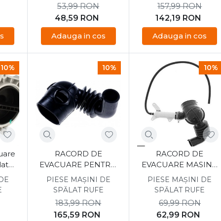
53,99
RON
157,99
RON
48,59
RON
142,19
RON
s
Adauga in cos
Adauga in cos
10%
10%
10%
uare
RACORD DE
RACORD DE
lat
EVACUARE PENTRU
EVACUARE MASINA
ne
MASINA DE SPALAT
DE SPALAT
 DE
PIESE MAȘINI DE
PIESE MAȘINI DE
EUROLINE 42004356
EUROLINE 42079698
E
SPĂLAT RUFE
SPĂLAT RUFE
183,99
RON
69,99
RON
165,59
RON
62,99
RON