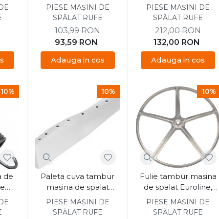
Westline, Vestel, Finlux
Euroline, Vestel,
 DE
PIESE MAȘINI DE
PIESE MAȘINI DE
Maxwell
E
SPĂLAT RUFE
SPĂLAT RUFE
103,99
RON
212,00
RON
93,59
RON
132,00
RON
s
Adauga in cos
Adauga in cos
10%
10%
10%
a de
Paleta cuva tambur
Fulie tambur masina
ne
masina de spalat
de spalat Euroline,
Euroline, Vestel
Vestel 37017803
 DE
PIESE MAȘINI DE
PIESE MAȘINI DE
E
SPĂLAT RUFE
SPĂLAT RUFE