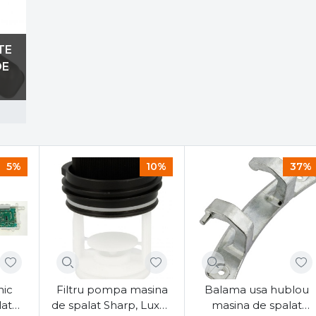
TE
DE
5%
10%
37%
nic
Filtru pompa masina
Balama usa hublou
lat
de spalat Sharp, Luxor,
masina de spalat