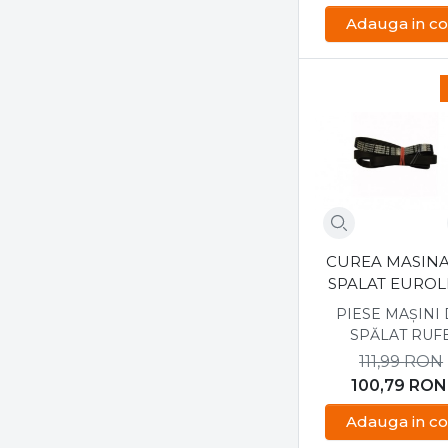
Adauga in co
CUREA MASINA
SPALAT EUROL
1236 J6 EL, 420
PIESE MAȘINI
SPĂLAT RUF
111,99
RON
100,79
RON
Adauga in co