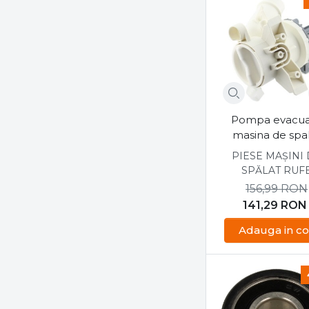
Skf
Smeg
Starlight
Tefal
teka
Thomas
ulka
Pompa evacu
masina de spa
UNIQ
Candy 410191
PIESE MAȘINI
universal
SPĂLAT RUF
UNOLD
156,99
RON
Vestel
141,29
RON
vortex
Adauga in co
W-PRO
WESTLINE
westwood
wpro