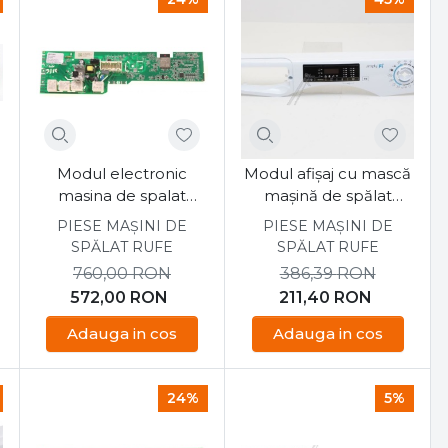
Modul electronic
Modul afișaj cu mască
masina de spalat
mașină de spălat
Candy CSO14105TE1S
Candy CSO 14105TE/1-
PIESE MAȘINI DE
PIESE MAȘINI DE
S
SPĂLAT RUFE
SPĂLAT RUFE
760,00
RON
386,39
RON
572,00
RON
211,40
RON
Adauga in cos
Adauga in cos
24%
5%