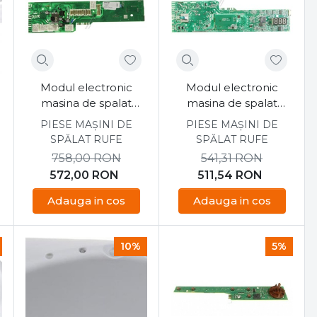
Modul electronic
Modul electronic
masina de spalat
masina de spalat
S
Candy CSS14102D3-S
Candy CSS14102D3-S
PIESE MAȘINI DE
PIESE MAȘINI DE
SPĂLAT RUFE
SPĂLAT RUFE
758,00
RON
541,31
RON
572,00
RON
511,54
RON
Adauga in cos
Adauga in cos
10%
5%