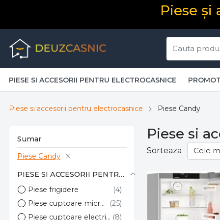
Piese și
PIESE SI ACCESORII PENTRU ELECTROCASNICE
PROMOT
Piese si accesorii pentru electrocasnice
Piese Candy
Piese si a
Sumar
Sorteaza
Piese Candy
PIESE SI ACCESORII PENTRU ELECTROCASNICE
Piese frigidere
Piese cuptoare microunde
Piese cuptoare electrice