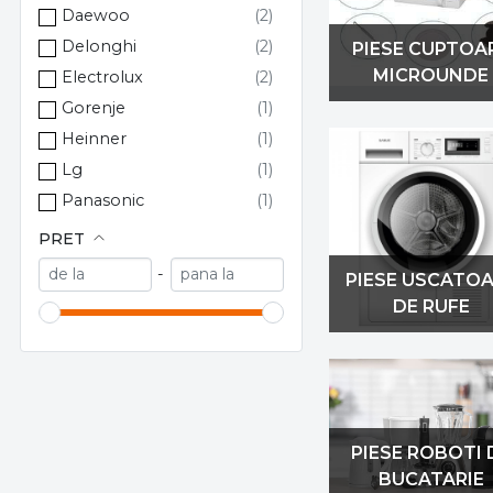
Braun
Daewoo
candy
Delonghi
PIESE CUPTOA
CARREFOUR HOME
MICROUNDE
Electrolux
COM
Gorenje
Daewoo
Heinner
Delonghi
Lg
Deuzcasnic
Panasonic
DUCATI
Sharp
PRET
Dyson
Whirlpool
-
PIESE USCATO
ELEGANCE
DE RUFE
Elica
Euroline
Fagor
FILTERCLEAN
Finlux
PIESE ROBOTI 
Franke
BUCATARIE