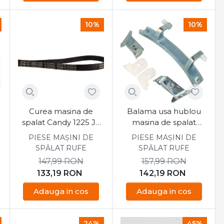
10%
10%
Curea masina de
Balama usa hublou
spalat Candy 1225 J5
masina de spalat
EL
Candy 49001262
PIESE MAȘINI DE
PIESE MAȘINI DE
SPĂLAT RUFE
SPĂLAT RUFE
147,99
RON
157,99
RON
133,19
RON
142,19
RON
Adauga in cos
Adauga in cos
24%
45%