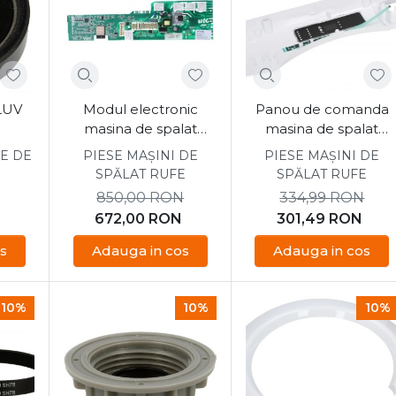
LUV
Modul electronic
Panou de comanda
masina de spalat
masina de spalat
Candy CSOW
Candy CS4 1072D3/1-
E DE
PIESE MAȘINI DE
PIESE MAȘINI DE
4855TWE/1-S
SPĂLAT RUFE
SPĂLAT RUFE
850,00
RON
334,99
RON
672,00
RON
301,49
RON
s
Adauga in cos
Adauga in cos
10%
10%
10%