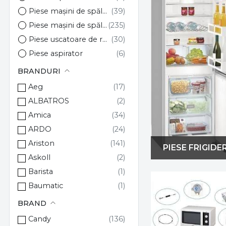
Piese mașini de spălat vase
Piese mașini de spălat rufe
Piese uscatoare de rufe
Piese aspirator
BRANDURI
Aeg
ALBATROS
Amica
ARDO
Ariston
PIESE FRIGIDE
Askoll
Barista
Baumatic
BEKO
BRAND
BRANDT
Candy