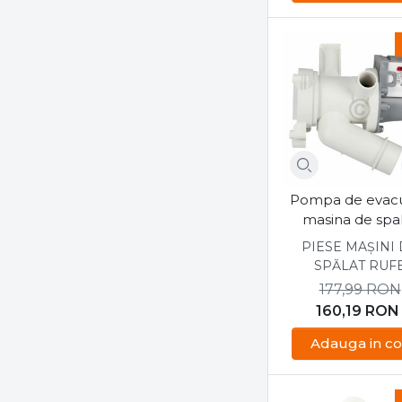
Piese Electrolux
Piese Gorenje
Piese Indesit
Piese LG
Piese Samsung
Piese Whirlpool
POWER INTEGRATIONS
RIVIERA & BAR
Pompa de evac
rowenta
masina de spa
Saeco
Candy CS41072D
PIESE MAȘINI
Samus
SPĂLAT RUF
SCHUNK
177,99
RON
secop
160,19
RON
Senseo
Adauga in co
Sharp
Siemens