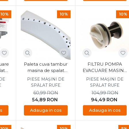
10%
10%
10%
uare
Paleta cuva tambur
FILTRU POMPA
lat
masina de spalat
EVACUARE MASINA
31-S
Candy, Hoover
DE SPALAT CANDY
 DE
PIESE MAȘINI DE
PIESE MAȘINI DE
41021233
E
SPĂLAT RUFE
SPĂLAT RUFE
60,99
RON
104,99
RON
54,89
RON
94,49
RON
s
Adauga in cos
Adauga in cos
10%
10%
5%