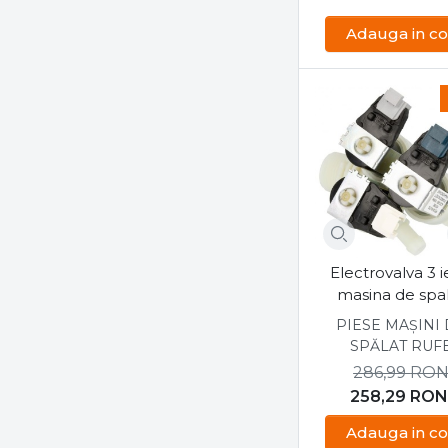
LUXOR
makita
Adauga in co
Meliconi
Melitta
midea
Miele
Moulinex
Myria
Nilfisk
Orion
Electrovalva 3 ie
Panasonic
masina de spa
Philips
Candy, Hoov
PIESE MAȘINI
Piese Arctic
SPĂLAT RUF
Piese Beko
286,99
RO
258,29
RON
Piese Bosch
Piese Candy
Adauga in co