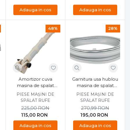
Adauga in cos
Adauga in cos
48%
28%
Amortizor cuva
Garnitura usa hublou
masina de spalat
masina de spalat
Candy 41017170
Candy CSO14105TE1-S
PIESE MAȘINI DE
PIESE MAȘINI DE
SPĂLAT RUFE
SPĂLAT RUFE
225,00
RON
270,99
RON
115,00
RON
195,00
RON
Adauga in cos
Adauga in cos