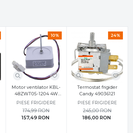
10%
24%
Motor ventilator KBL-
Termostat frigider
y
48ZWT05-1204 4W
Candy 49036121
12V 1450RPM
PIESE FRIGIDERE
PIESE FRIGIDERE
174,99
RON
245,00
RON
157,49
RON
186,00
RON