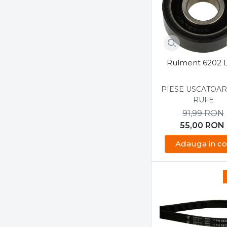
Zanussi
Zelmer
Zz
Rulment 6202 
PIESE USCATOAR
RUFE
91,99
RON
55,00
RON
Adauga in co