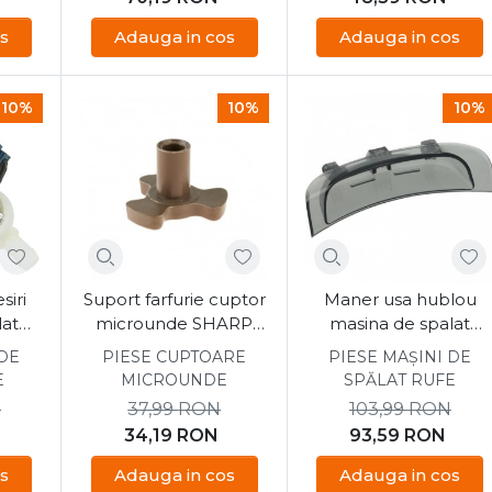
s
Adauga in cos
Adauga in cos
10%
10%
10%
siri
Suport farfurie cuptor
Maner usa hublou
lat
microunde SHARP
masina de spalat
er
CANDY / HOOVER
Candy CSW 586D
 DE
PIESE CUPTOARE
PIESE MAȘINI DE
43011740
E
MICROUNDE
SPĂLAT RUFE
N
37,99
RON
103,99
RON
34,19
RON
93,59
RON
s
Adauga in cos
Adauga in cos