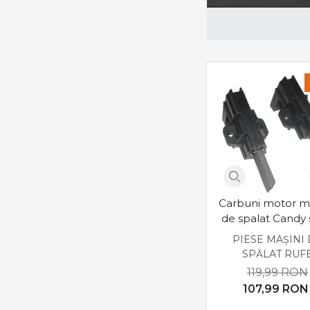
GROUPE SEB
Grundig
haier
Hansa
Heinner
HISENSE
Hoover
Hotpoint Ariston
HUTCHINSON
ICECOOL
IROBOT
Carbuni motor m
Jura
de spalat Candy 
buc
KARCHER
PIESE MAȘINI
SPĂLAT RUF
Kenwood
119,99
RON
Krups
107,99
RON
Liebherr