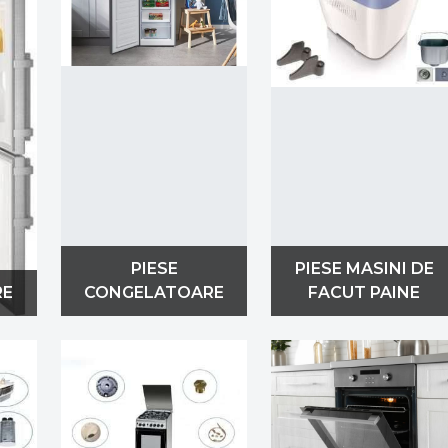
PIESE
PIESE MASINI DE
RE
CONGELATOARE
FACUT PAINE