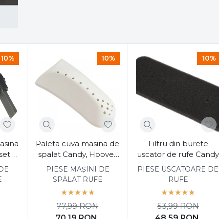
10%
10%
10%
asina
Paleta cuva masina de
Filtru din burete
set 2
spalat Candy, Hoover
uscator de rufe Cand
41024567
 DE
PIESE MAȘINI DE
PIESE USCATOARE DE
E
SPĂLAT RUFE
RUFE
77,99
RON
53,99
RON
70,19
RON
48,59
RON