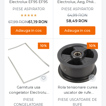
Electrolux EF95 EF95
Electrolux, Aeg, Philips
4 buc
PIESE ASPIRATOR
PIESE ASPIRATOR
64,99
RON
58,49
RON
67,99
RON
61,19
RON
Adauga in cos
Adauga in cos
10%
10%
Garnitura usa
Rola tensionare curea
congelator Electrolux
uscator de rufe
67,5 cm X 57.2 cm
Electrolux 1250125034
PIESE
PIESE USCATOARE DE
CONGELATOARE
RUFE