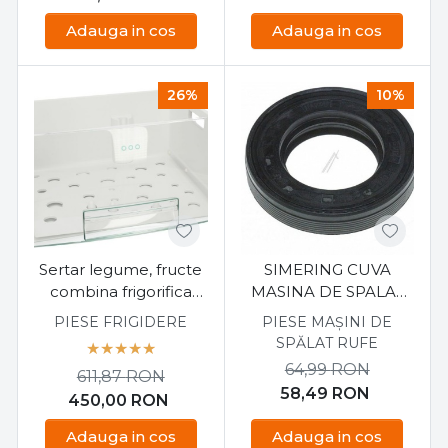
Adauga in cos
Adauga in cos
26%
10%
Sertar legume, fructe
SIMERING CUVA
combina frigorifica
MASINA DE SPALAT
Electrolux 2426445017
ELECTROLUX / AEG
PIESE FRIGIDERE
PIESE MAȘINI DE
35X62X11/12,5mm,
SPĂLAT RUFE
1249685007
64,99
RON
611,87
RON
58,49
RON
450,00
RON
Adauga in cos
Adauga in cos