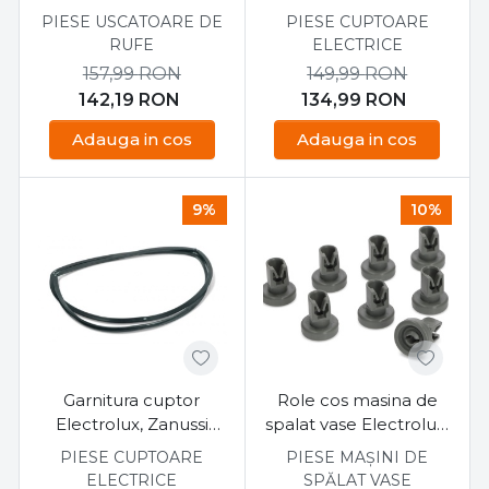
PIESE USCATOARE DE
PIESE CUPTOARE
RUFE
ELECTRICE
157,99
RON
149,99
RON
142,19
RON
134,99
RON
Adauga in cos
Adauga in cos
9%
10%
Garnitura cuptor
Role cos masina de
Electrolux, Zanussi
spalat vase Electrolux,
35.5cmx43cm
Aeg 8 bucati
PIESE CUPTOARE
PIESE MAȘINI DE
ELECTRICE
SPĂLAT VASE