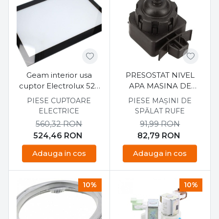
Geam interior usa
PRESOSTAT NIVEL
cuptor Electrolux 522
APA MASINA DE
mm X 393 mm
SPALAT ELECTROLUX
PIESE CUPTOARE
PIESE MAȘINI DE
3792216032
ELECTRICE
SPĂLAT RUFE
560,32
RON
91,99
RON
524,46
RON
82,79
RON
Adauga in cos
Adauga in cos
10%
10%