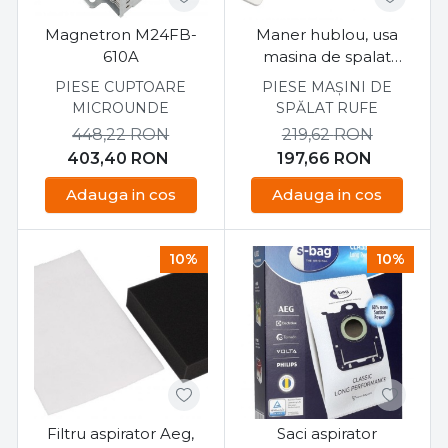
Magnetron M24FB-
Maner hublou, usa
610A
masina de spalat
Electrolux
PIESE CUPTOARE
PIESE MAȘINI DE
MICROUNDE
SPĂLAT RUFE
448,22
RON
219,62
RON
403,40
RON
197,66
RON
Adauga in cos
Adauga in cos
10%
10%
Filtru aspirator Aeg,
Saci aspirator