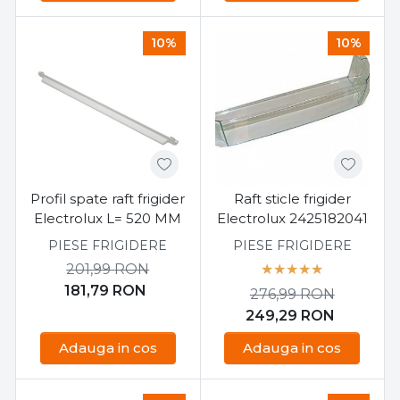
10%
10%
Profil spate raft frigider
Raft sticle frigider
Electrolux L= 520 MM
Electrolux 2425182041
PIESE FRIGIDERE
PIESE FRIGIDERE
201,99
RON
181,79
RON
276,99
RON
249,29
RON
Adauga in cos
Adauga in cos