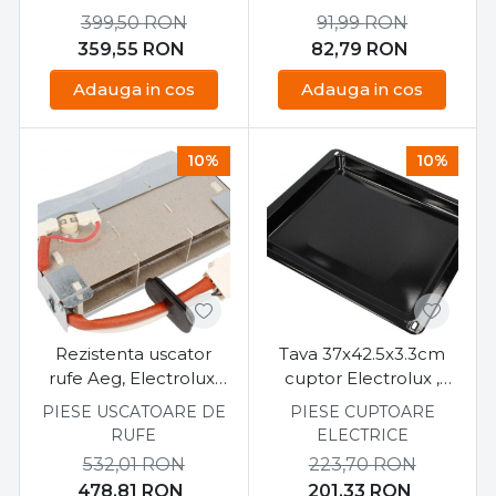
399,50
RON
91,99
RON
359,55
RON
82,79
RON
Adauga in cos
Adauga in cos
10%
10%
Rezistenta uscator
Tava 37x42.5x3.3cm
rufe Aeg, Electrolux,
cuptor Electrolux ,
Zanussi EDC2086,
Zanussi
PIESE USCATOARE DE
PIESE CUPTOARE
1366110011
RUFE
ELECTRICE
532,01
RON
223,70
RON
478,81
RON
201,33
RON