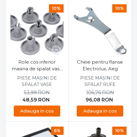
10%
10%
Role cos inferior
Cheie pentru flanse
masina de spalat vase
Electrolux, Aeg
Electrolux
PIESE MAȘINI DE
PIESE MAȘINI DE
50286965004
SPĂLAT VASE
SPĂLAT RUFE
53,99
RON
106,76
RON
48,59
RON
96,08
RON
Adauga in cos
Adauga in cos
6%
10%