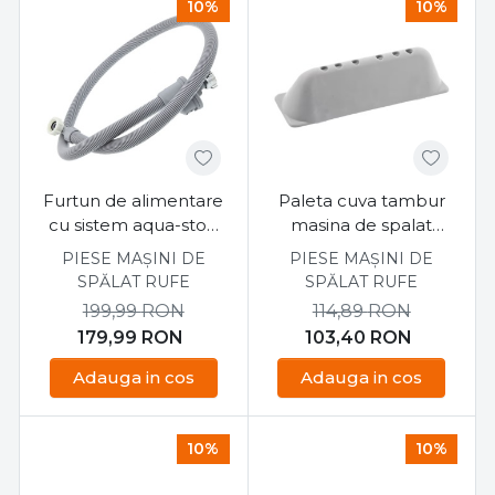
10%
10%
Furtun de alimentare
Paleta cuva tambur
cu sistem aqua-stop
masina de spalat
masina de spalat AEG
Electrolux, Aeg
PIESE MAȘINI DE
PIESE MAȘINI DE
1522221124
120MM
SPĂLAT RUFE
SPĂLAT RUFE
199,99
RON
114,89
RON
179,99
RON
103,40
RON
Adauga in cos
Adauga in cos
10%
10%