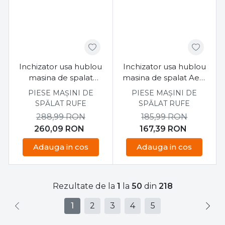
Inchizator usa hublou
Inchizator usa hublou
masina de spalat
masina de spalat Aeg,
Electrolux, Aeg,
Electrolux, Zanussi
PIESE MAȘINI DE
PIESE MAȘINI DE
Privileg 1461174045
8084553083
SPĂLAT RUFE
SPĂLAT RUFE
288,99
RON
185,99
RON
260,09
RON
167,39
RON
Adauga in cos
Adauga in cos
Rezultate de la
1
la
50
din
218
1
2
3
4
5