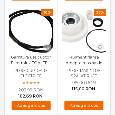
10%
37%
Garnitura usa cuptor
Rulment flansa
Electrolux EOA, EEA,
dreapta masina de
EOB 44 cm x 32 cm
spalat Electrolux, Aeg,
PIESE CUPTOARE
PIESE MAȘINI DE
Zanussi, Privileg
ELECTRICE
SPĂLAT RUFE
185,00
RON
115,00
RON
202,99
RON
182,69
RON
Adauga in cos
Adauga in cos