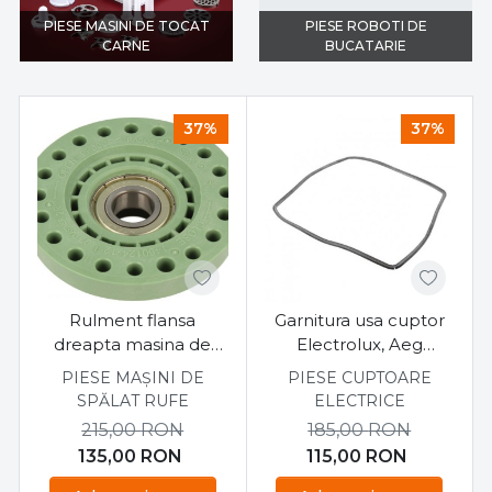
PIESE MASINI DE TOCAT
PIESE ROBOTI DE
CARNE
BUCATARIE
37%
37%
Rulment flansa
Garnitura usa cuptor
dreapta masina de
Electrolux, Aeg
spalat Electrolux, Aeg,
BCE451350M 42 X 31
PIESE MAȘINI DE
PIESE CUPTOARE
Zanussi Original
CM
SPĂLAT RUFE
ELECTRICE
215,00
RON
185,00
RON
135,00
RON
115,00
RON