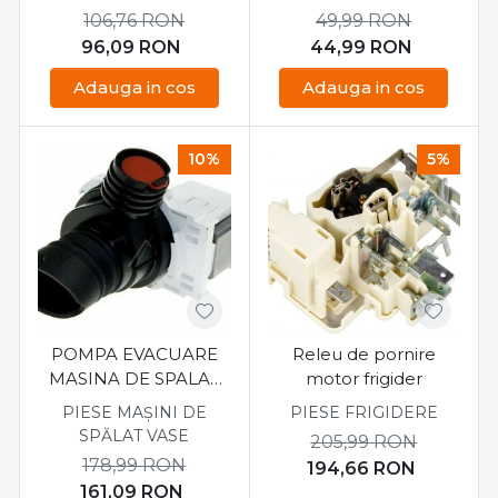
106,76
RON
49,99
RON
96,09
RON
44,99
RON
Adauga in cos
Adauga in cos
10%
5%
POMPA EVACUARE
Releu de pornire
MASINA DE SPALAT
motor frigider
VASE ELECTROLUX
PIESE MAȘINI DE
PIESE FRIGIDERE
140000443022
SPĂLAT VASE
205,99
RON
178,99
RON
194,66
RON
161,09
RON