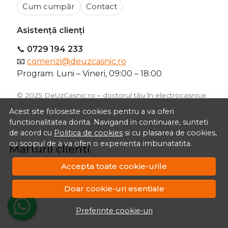
Program: Luni – Vineri, 09:00 – 18:00
©️ 2025 DeUzCasnic.ro – doctorul tău în electrocasnice
Marturii clienti
O
Acest site foloseste cookies pentru a va oferi
functionalitatea dorita. Navigand in continuare, sunteti
de acord cu
Politica de cookies
si cu plasarea de cookies,
cu scopul de a va oferi o experienta imbunatatita.
Accepta toate cookie-urile
Ovidiu Zisu
Doar cookie-uri esentiale
12 mai 2025
Produs bun, servire promptă.
Preferinte cookie-uri