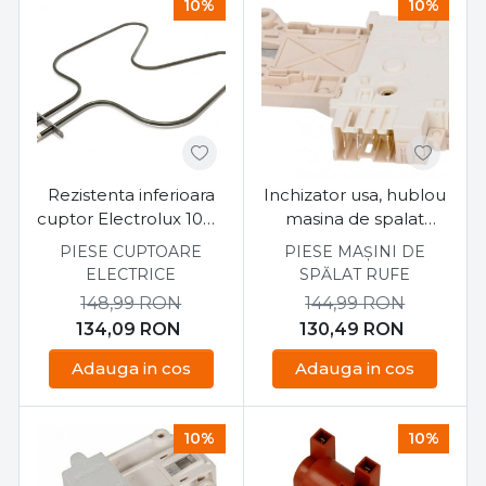
10%
10%
Rezistenta inferioara
Inchizator usa, hublou
cuptor Electrolux 1000
masina de spalat
W
Electrolux, Aeg,
PIESE CUPTOARE
PIESE MAȘINI DE
Zanussi 3792030425
ELECTRICE
SPĂLAT RUFE
148,99
RON
144,99
RON
134,09
RON
130,49
RON
Adauga in cos
Adauga in cos
10%
10%