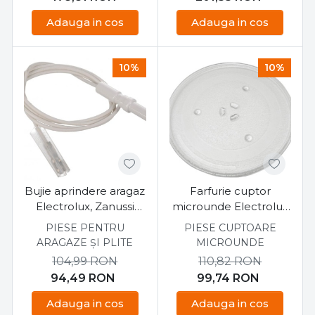
Adauga in cos
Adauga in cos
10%
10%
Bujie aprindere aragaz
Farfurie cuptor
Electrolux, Zanussi
microunde Electrolux
L=600 mm
26.5cm
PIESE PENTRU
PIESE CUPTOARE
ARAGAZE ȘI PLITE
MICROUNDE
104,99
RON
110,82
RON
94,49
RON
99,74
RON
Adauga in cos
Adauga in cos