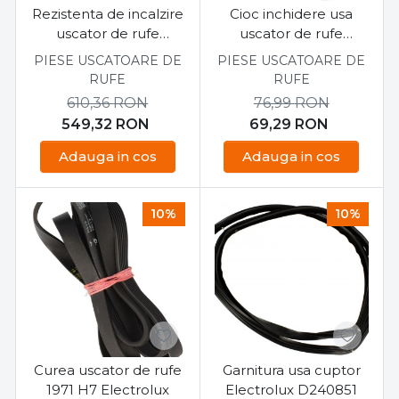
Rezistenta de incalzire
Cioc inchidere usa
uscator de rufe
uscator de rufe
Electrolux
Zanussi
PIESE USCATOARE DE
PIESE USCATOARE DE
EDP2074GW3
RUFE
RUFE
1366110110
610,36
RON
76,99
RON
549,32
RON
69,29
RON
Adauga in cos
Adauga in cos
10%
10%
Curea uscator de rufe
Garnitura usa cuptor
1971 H7 Electrolux
Electrolux D240851