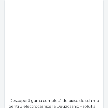
Descoperă gama completă de piese de schimb
pentru electrocasnice la Deuzcasnic – soluția
ideală pentru repararea și întreținerea
aparatelor tale. Indiferent dacă ai nevoie de
componente pentru mașini de spălat, frigidere,
aspiratoare, cuptoare sau alte aparate de uz
casnic, găsești aici piese originale și compatibile,