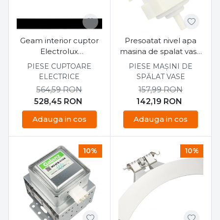
Geam interior cuptor
Presoatat nivel apa
Electrolux
masina de spalat vase
EOD3C50TX
Electrolux ESI47500XR
PIESE CUPTOARE
PIESE MAȘINI DE
522X388MM
ELECTRICE
SPĂLAT VASE
564,59
RON
157,99
RON
528,45
RON
142,19
RON
Adauga in cos
Adauga in cos
10%
10%