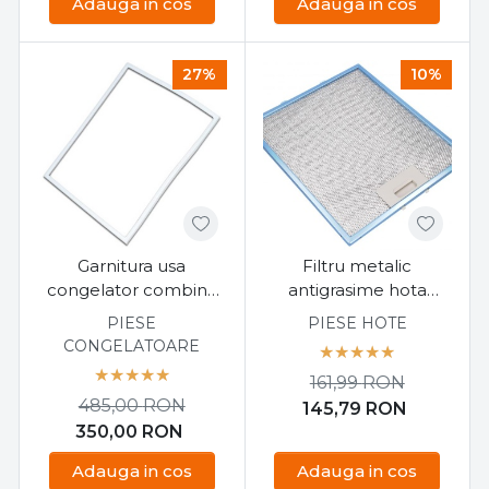
Adauga in cos
Adauga in cos
27%
10%
Garnitura usa
Filtru metalic
congelator combina
antigrasime hota
frigorifica Electrolux
Electrolux 30,5 cm x
PIESE
PIESE HOTE
57cm x 67.7 cm
26,7 cm
CONGELATOARE
161,99
RON
485,00
RON
145,79
RON
350,00
RON
Adauga in cos
Adauga in cos