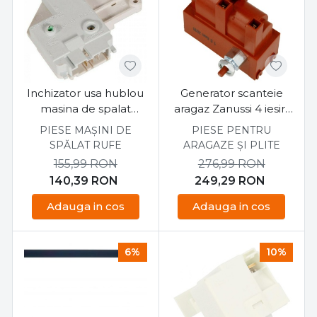
Inchizator usa hublou
Generator scanteie
masina de spalat
aragaz Zanussi 4 iesiri,
Electrolux, Aeg,
buton cuplare
PIESE MAȘINI DE
PIESE PENTRU
Zanussi 1240349017
SPĂLAT RUFE
ARAGAZE ȘI PLITE
155,99
RON
276,99
RON
140,39
RON
249,29
RON
Adauga in cos
Adauga in cos
6%
10%