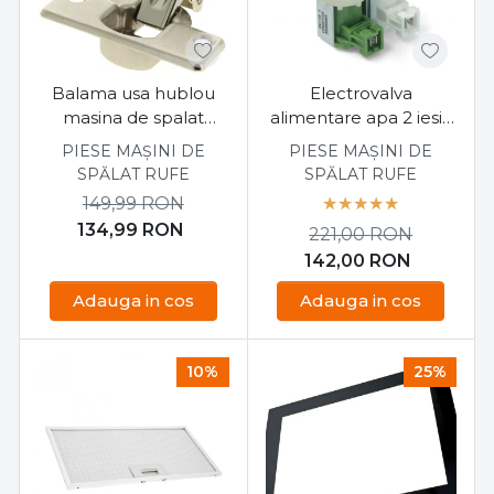
Balama usa hublou
Electrovalva
masina de spalat
alimentare apa 2 iesiri
Electrolux 1245378003
masina de spalat
PIESE MAȘINI DE
PIESE MAȘINI DE
Electrolux, Aeg,
SPĂLAT RUFE
SPĂLAT RUFE
Zanussi 3792260725
149,99
RON
134,99
RON
221,00
RON
142,00
RON
Adauga in cos
Adauga in cos
10%
25%