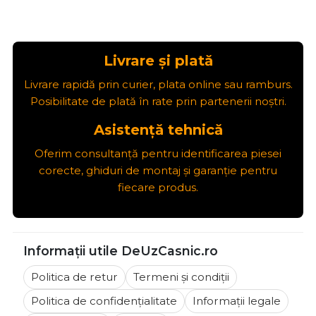
Posibilitate de plată în rate prin partenerii noștri.
Asistență tehnică
Oferim consultanță pentru identificarea piesei
corecte, ghiduri de montaj și garanție pentru
fiecare produs.
Informații utile DeUzCasnic.ro
Politica de retur
Termeni și condiții
Politica de confidențialitate
Informații legale
Cum cumpăr
Contact
Asistență clienți
📞
0729 194 233
📧
comenzi@deuzcasnic.ro