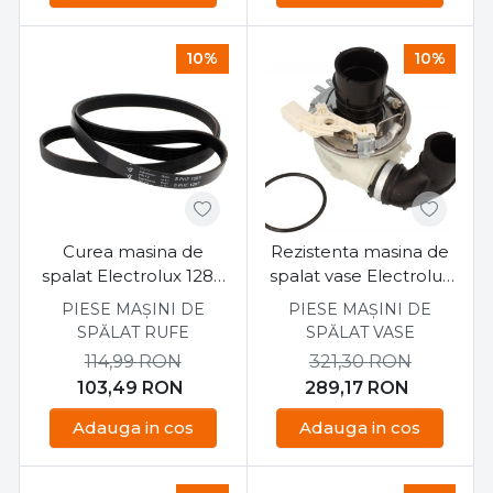
10%
10%
Curea masina de
Rezistenta masina de
spalat Electrolux 1287
spalat vase Electrolux
H8 EL
140002162174
PIESE MAȘINI DE
PIESE MAȘINI DE
SPĂLAT RUFE
SPĂLAT VASE
114,99
RON
321,30
RON
103,49
RON
289,17
RON
Adauga in cos
Adauga in cos