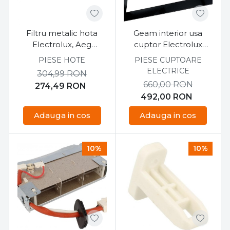
Filtru metalic hota
Geam interior usa
Electrolux, Aeg
cuptor Electrolux
377,6X183,5
466,5mmx384,5mm
PIESE HOTE
PIESE CUPTOARE
ELECTRICE
304,99
RON
660,00
RON
274,49
RON
492,00
RON
Adauga in cos
Adauga in cos
10%
10%