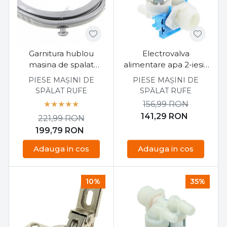
Garnitura hublou
Electrovalva
masina de spalat
alimentare apa 2-iesiri
Electrolux
masina de spalat
PIESE MAȘINI DE
PIESE MAȘINI DE
EWS31274SU
Electrolux L6FBG41S
SPĂLAT RUFE
SPĂLAT RUFE
1325186508
156,99
RON
141,29
RON
221,99
RON
199,79
RON
Adauga in cos
Adauga in cos
10%
35%