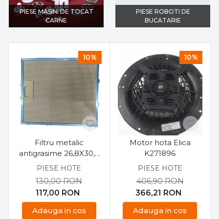
PIESE MASINI DE TOCAT
PIESE ROBOTI DE
CARNE
BUCATARIE
10%
10%
Filtru metalic
Motor hota Elica
antigrasime 26,8X30,6
K271896
cm
PIESE HOTE
PIESE HOTE
130,00
RON
406,90
RON
117,00
RON
366,21
RON
Adauga in cos
Adauga in cos