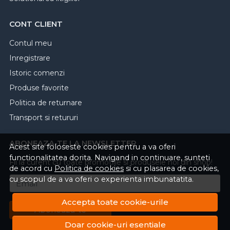
CONT CLIENT
Contul meu
Inregistrare
Istoric comenzi
Produse favorite
Politica de returnare
Transport si retururi
ABONEAZA-TE LA NEWSLETTER
Acest site foloseste cookies pentru a va oferi
functionalitatea dorita. Navigand in continuare, sunteti
Fii la curent cu toate promotiile si produsele noi din shop!
de acord cu
Politica de cookies
si cu plasarea de cookies,
cu scopul de a va oferi o experienta imbunatatita.
Email
Accepta toate cookie-urile
Aboneaza-te
Doar cookie-uri esentiale