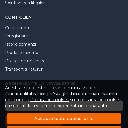
Solutionarea litigiilor
CONT CLIENT
Contul meu
Inregistrare
Istoric comenzi
Produse favorite
Politica de returnare
Transport si retururi
ABONEAZA-TE LA NEWSLETTER
Acest site foloseste cookies pentru a va oferi
functionalitatea dorita. Navigand in continuare, sunteti
Fii la curent cu toate promotiile si produsele noi din shop!
de acord cu
Politica de cookies
si cu plasarea de cookies,
cu scopul de a va oferi o experienta imbunatatita.
Email
Accepta toate cookie-urile
Aboneaza-te