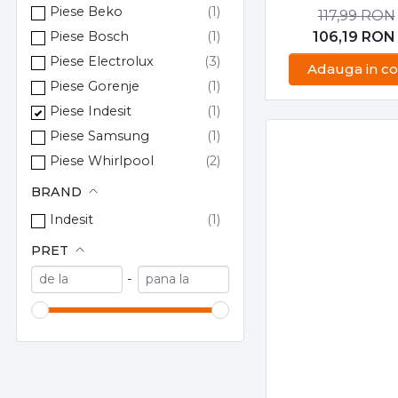
Rezistențe uscătoare de rufe
Role întinzătoare curea uscătoare de rufe
Role susținere tambur uscătoare de rufe
Rola intinzato
Termostate uscătoare de rufe
pentru curea us
BRANDURI
de rufe Indesit, A
PIESE USCATOAR
Hotpoint C0011
Ariston
RUFE
Piese Beko
117,99
RON
106,19
RON
Piese Bosch
Piese Electrolux
Adauga in co
Piese Gorenje
Piese Indesit
Piese Samsung
Piese Whirlpool
BRAND
Indesit