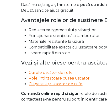
Role susținere cu rulment
Role simple de sprijin tambur
Seturi de role sau role individuale
Role originale și compatibile
Cum alegi rolele potrivite
Pentru compatibilitate corectă, verifică
model
Dacă nu ești sigur, trimite-ne o
poză cu etich
DeUzCasnic te ajută gratuit.
Avantajele rolelor de susținere
Reducerea zgomotului și vibrațiilor
Funcționare silențioasă a tamburului
Materiale rezistente la uzură
Compatibilitate exactă cu uscătoare pop
Livrare rapidă din stoc