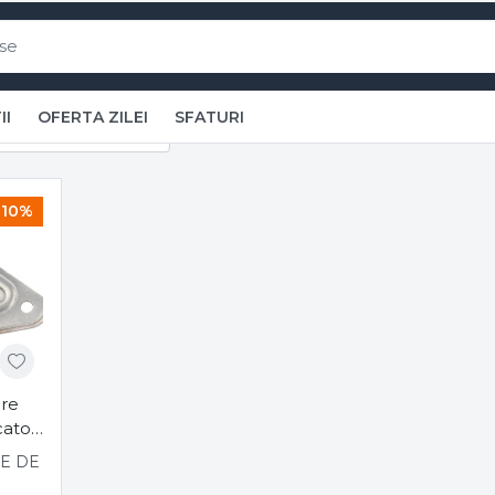
 accesorii originale pentru elect
II
OFERTA ZILEI
SFATURI
e rufe
Role susținere tambur uscătoare de rufe
Piese Ind
nere tambur uscătoare de rufe, 
10%