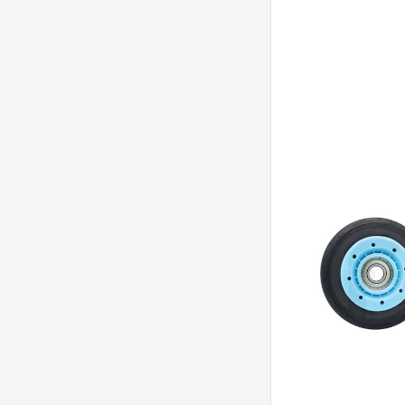
PRET
-