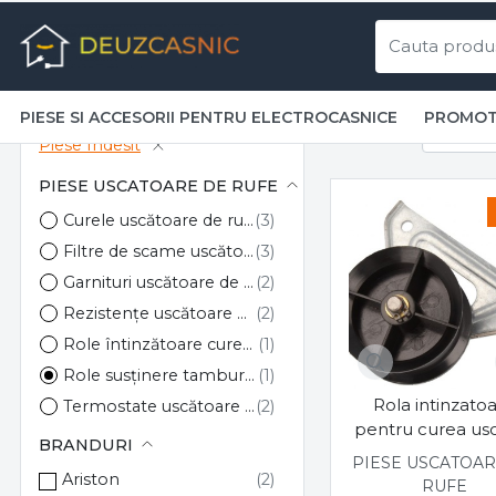
Piese și
PIESE SI ACCESORII PENTRU ELECTROCASNICE
PROMOT
Piese si accesorii pentru electrocasnice
Piese uscatoare d
Role susți
Sumar
Sorteaza
Piese Indesit
PIESE USCATOARE DE RUFE
Curele uscătoare de rufe
Filtre de scame uscătoare de rufe
Garnituri uscătoare de rufe