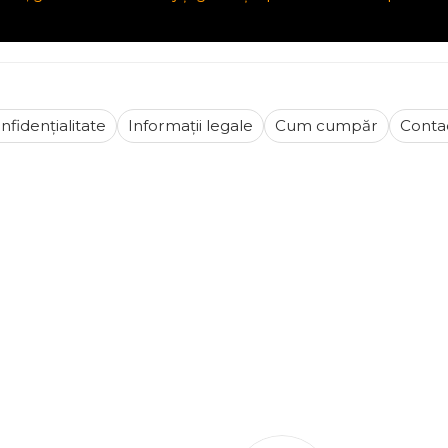
osibilitate de plată în rate prin partenerii noștri.
cte, ghiduri de montaj și garanție pentru fiecare produs.
nfidențialitate
Informații legale
Cum cumpăr
Conta