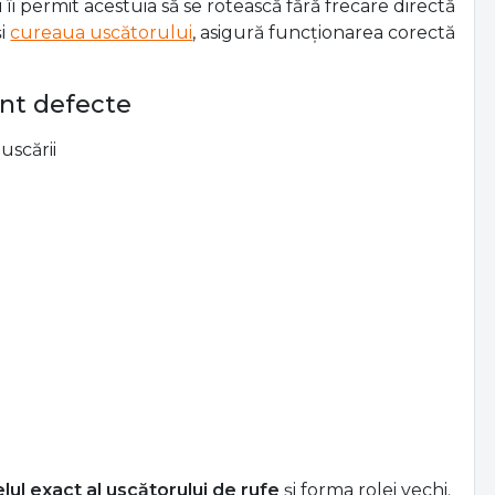
tambur pentru uscătoare de rufe
, piese originale și
cum
Bosch, Beko, Whirlpool, Electrolux, Indesit,
ătorul de rufe
îi permit acestuia să se rotească fără frecare directă
i
cureaua uscătorului
, asigură funcționarea corectă
unt defecte
uscării
i