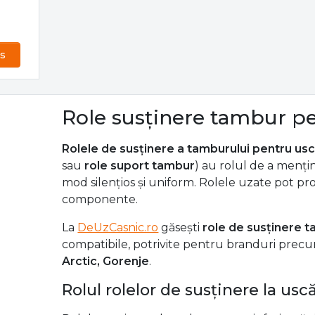
are
cator
riston
E DE
3879
s
Role susținere tambur pe
Rolele de susținere a tamburului pentru us
sau
role suport tambur
) au rolul de a mențin
mod silențios și uniform. Rolele uzate pot p