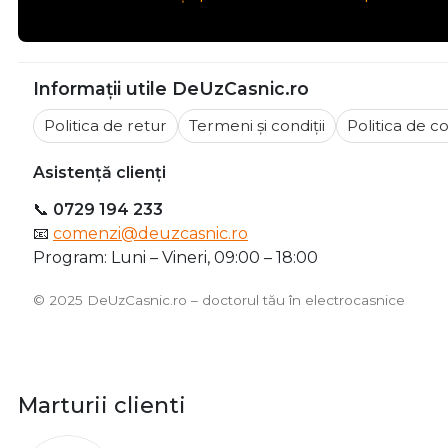
Livrare și plată
Livrare rapidă prin curier, plata online sau ramburs. P
Asistență tehnică
Oferim consultanță pentru identificarea piesei core
Informații utile DeUzCasnic.ro
Politica de retur
Termeni și condiții
Politica de co
Asistență clienți
📞
0729 194 233
📧
comenzi@deuzcasnic.ro
Program: Luni – Vineri, 09:00 – 18:00