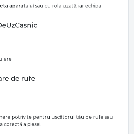
ul exact al uscătorului de rufe
și forma rolei vechi.
eta aparatului
sau cu rola uzată, iar echipa
 DeUzCasnic
ulare