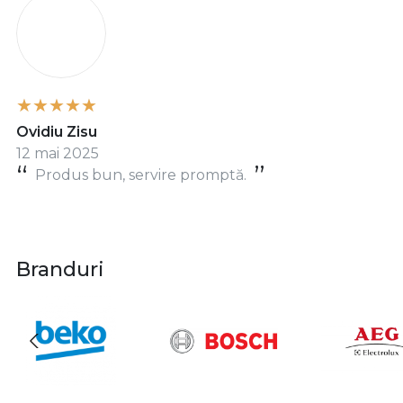
©️ 2025 DeUzCasnic.ro – doctorul tău în electrocasnice
Marturii clienti
O
Ovidiu Zisu
12 mai 2025
Produs bun, servire promptă.