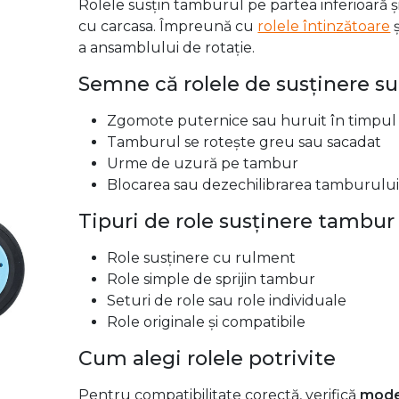
componente.
La
DeUzCasnic.ro
găsești
role de susținere 
compatibile, potrivite pentru branduri pre
Arctic, Gorenje
.
Rolul rolelor de susținere la usc
Rolele susțin tamburul pe partea inferioară și 
cu carcasa. Împreună cu
rolele întinzătoare
ș
a ansamblului de rotație.
Semne că rolele de susținere s
Zgomote puternice sau huruit în timpul 
Tamburul se rotește greu sau sacadat
Urme de uzură pe tambur
Blocarea sau dezechilibrarea tamburulu
Tipuri de role susținere tambur