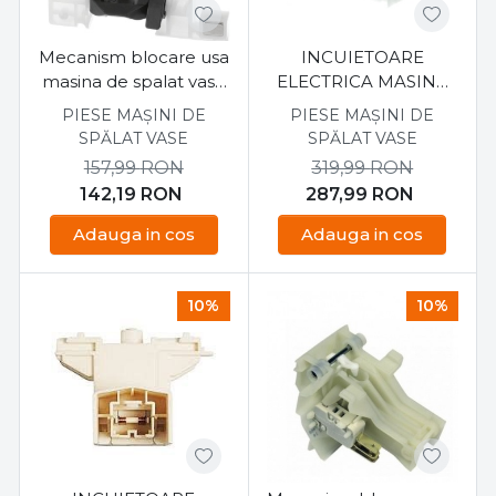
Mecanism blocare usa
INCUIETOARE
masina de spalat vase
ELECTRICA MASINA
Bosch 10006917
DE SPALAT VASE
PIESE MAȘINI DE
PIESE MAȘINI DE
BOSCH 00056218
SPĂLAT VASE
SPĂLAT VASE
157,99
RON
319,99
RON
142,19
RON
287,99
RON
Adauga in cos
Adauga in cos
10%
10%