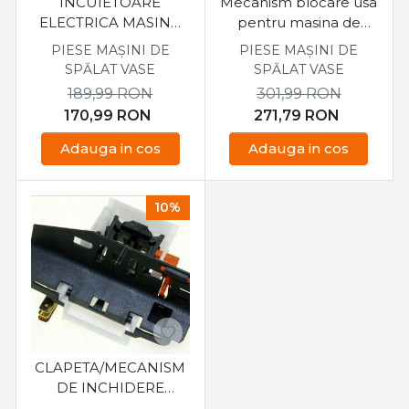
INCUIETOARE
Mecanism blocare usa
ELECTRICA MASINA
pentru masina de
DE SPALAT VASE
spalat vase Bosch
PIESE MAȘINI DE
PIESE MAȘINI DE
BOSCH 00611295
model SGV43E93EU37
SPĂLAT VASE
SPĂLAT VASE
00438026
189,99
RON
301,99
RON
170,99
RON
271,79
RON
Adauga in cos
Adauga in cos
10%
CLAPETA/MECANISM
DE INCHIDERE
PENTRU MASINA DE