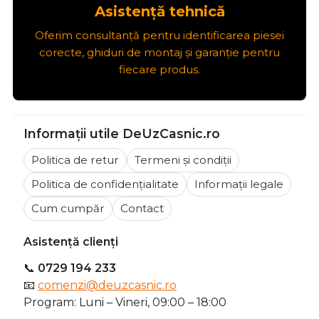
Asistență tehnică
Oferim consultanță pentru identificarea piesei
corecte, ghiduri de montaj și garanție pentru
fiecare produs.
Informații utile DeUzCasnic.ro
Politica de retur
Termeni și condiții
Politica de confidențialitate
Informații legale
Cum cumpăr
Contact
Asistență clienți
📞
0729 194 233
📧
comenzi@deuzcasnic.ro
Program: Luni – Vineri, 09:00 – 18:00