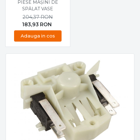
PIESE MAȘINI DE
SPALAT VASE BOSCH
SPĂLAT VASE
MODEL SGS33E52EU
204,37
RON
183,93
RON
Adauga in cos