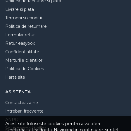
Politica de facturare si plata
Livrare si plata
Termeni si conditii
Politica de returnare
Formular retur
Retur easybox
Confidentialitate
Marturiile clientilor
Politica de Cookies
Harta site
ASISTENTA
Contacteaza-ne
Intrebari frecvente
ANPC
Acest site foloseste cookies pentru a va oferi
Solutionarea litigiilor
functionalitatea dorita. Navigand in continuare, sunteti