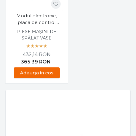
Modul electronic,
placa de control
pentru masina de
PIESE MAȘINI DE
spalat vase Gorenje,
SPĂLAT VASE
Hisense 857385
432,14
RON
365,39
RON
Adauga in cos